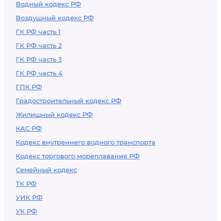
Водный кодекс РФ
дорогам
Воздушный кодекс РФ
тяжеловесного и
(или)
ГК РФ часть 1
крупногабаритного
ГК РФ часть 2
транспортного
ГК РФ часть 3
средства и порядка
ГК РФ часть 4
ее эксплуатации
ГПК РФ
Градостроительный кодекс РФ
Жилищный кодекс РФ
КАС РФ
Кодекс внутреннего водного транспорта
Кодекс торгового мореплавания РФ
Семейный кодекс
ТК РФ
УИК РФ
УК РФ