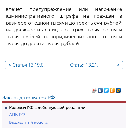
влечет предупреждение или наложение
административного штрафа на граждан в
размере от одной тысячи до трех тысяч рублей;
на должностных лиц - от трех тысяч до пяти
тысяч рублей; на юридических лиц - от пяти
тысяч до десяти тысяч рублей.
<
Статья 13.19.6.
Статья 13.21.
>
Нарушение порядка
Нарушение
размещения
порядка
информации в
изготовления или
системе выдачи
распространения
Законодательство РФ
специального
продукции средства
Кодексы РФ в действующей редакции
разрешения на
массовой
АПК РФ
движение по
информации
Бюджетный кодекс
автомобильным