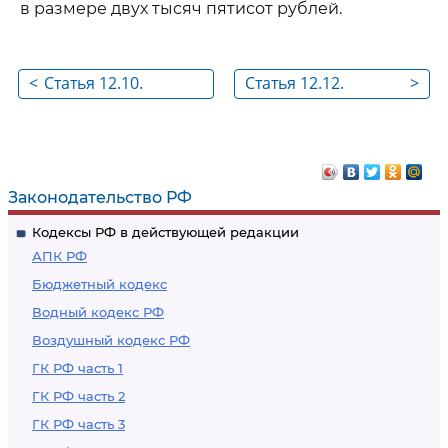
в размере двух тысяч пятисот рублей.
<
Статья 12.10.
Статья 12.12.
>
Нарушение правил
Проезд на
движения через
запрещающий
железнодорожные
сигнал светофора
пути
или на
Законодательство РФ
запрещающий жест
Кодексы РФ в действующей редакции
регулировщика
АПК РФ
Бюджетный кодекс
Водный кодекс РФ
Воздушный кодекс РФ
ГК РФ часть 1
ГК РФ часть 2
ГК РФ часть 3