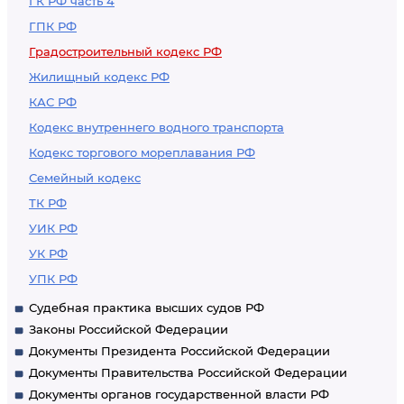
ГК РФ часть 4
ограничениями
ГПК РФ
использования
Градостроительный кодекс РФ
земельных
Жилищный кодекс РФ
участков,
КАС РФ
установленными в
Кодекс внутреннего водного транспорта
границах зон с
Кодекс торгового мореплавания РФ
особыми
Семейный кодекс
условиями
ТК РФ
использования
УИК РФ
территорий
УК РФ
УПК РФ
Судебная практика высших судов РФ
Законы Российской Федерации
Документы Президента Российской Федерации
Документы Правительства Российской Федерации
Документы органов государственной власти РФ