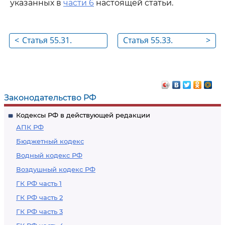
указанных в
части 6
настоящей статьи.
<
Статья 55.31.
Статья 55.33.
>
Осуществление
Особенности сноса
сноса объекта
объектов
капитального
капитального
строительства
строительства,
Законодательство РФ
расположенных в
Кодексы РФ в действующей редакции
зонах с особыми
АПК РФ
условиями
Бюджетный кодекс
использования
Водный кодекс РФ
территорий, или
Воздушный кодекс РФ
приведения таких
объектов
ГК РФ часть 1
капитального
ГК РФ часть 2
строительства в
ГК РФ часть 3
соответствие с