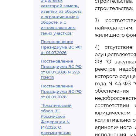
отдельных
строительства
категорий земель,
строительства;
изъятых из оборота
и ограниченных в
3) соответст
обороте, и с
наймодателя
использованием
таких участков"
жилищного фонд
Постановление
4) отсутствие
Президиума ВС РФ
от 01.07.2026
осуществляется
Постановление
ФЗ "О закупка
Президиума ВС РФ
реестре недоб
от 01.07.2026 N 272-
которого осуще
ПЭК25
года N 44-ФЗ "
Постановление
обеспечения
Президиума ВС РФ
от 01.07.2026
недобросовест
соответствии
"Тематический
обзор ВС
юридическом 
Российской
коллегиально
Федерации N
единоличного 
14/2026. О
рассмотрении
исполнения им