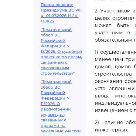
Постановление
Президиума ВС РФ
2. Участником 
от 01.07.2026 N 24-
целях строите
ПЭК26
может быть п
"Тематический
указанным в
обзор ВС
обязательным 
Российской
Федерации N
13/2026. О судебной
1) осуществлен
практике по делам,
менее чем три
связанным с
домов, домов 
самовольным
строительством"
строительства
окончания срок
"Тематический
обзор ВС
установленный
Российской
ввода многок
Федерации N
индивидуально
11/2026. О
рассмотрении
извещением о п
судами дел,
связанных с
2) наличие обя
правами на
инженерных и
земельные участки