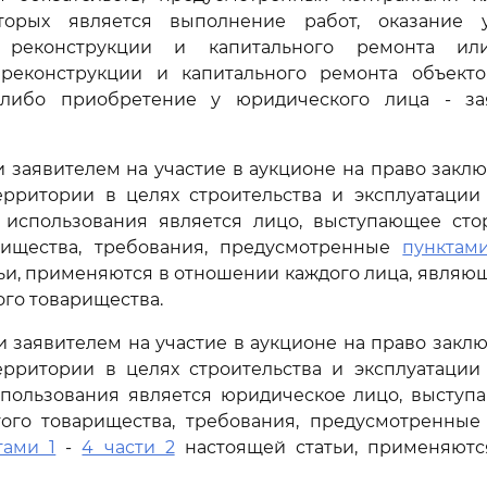
торых является выполнение работ, оказание 
а, реконструкции и капитального ремонта ил
, реконструкции и капитального ремонта объекто
 либо приобретение у юридического лица - з
сли заявителем на участие в аукционе на право закл
ерритории в целях строительства и эксплуатации
 использования является лицо, выступающее сто
рищества, требования, предусмотренные
пунктам
ьи, применяются в отношении каждого лица, являю
ого товарищества.
сли заявителем на участие в аукционе на право закл
ерритории в целях строительства и эксплуатации
спользования является юридическое лицо, выступ
того товарищества, требования, предусмотренны
тами 1
-
4 части 2
настоящей статьи, применяют