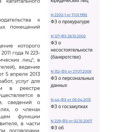
юридических лиц
в капитального
N 2202-1 от 17.01.1992
одательства к
ФЗ о прокуратуре
ых помещений
N 127-ФЗ 26.10.2002
ФЗ о
дение которого
несостоятельности
2011 года N 223-
(банкротстве)
ческих лиц", в
елей), ведение
N 152-ФЗ от 27.07.2006
т 5 апреля 2013
ФЗ о персональных
абот, услуг для
данных
 и в реестре
уществляется в
N 44-ФЗ от 05.04.2013
и, сведений о
ФЗ о госзакупках
лях, о членах
яющем функции
N 229-ФЗ от 02.10.2007
ителя, в части
ФЗ об
ли договорами,