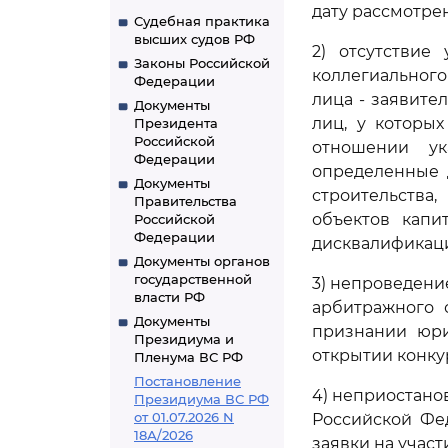
дату рассмотрен
Судебная практика
высших судов РФ
2) отсутствие
Законы Российской
коллегиальног
Федерации
лица - заявите
Документы
лиц, у которы
Президента
Российской
отношении у
Федерации
определенные 
Документы
строительства
Правительства
объектов капи
Российской
Федерации
дисквалификац
Документы органов
государственной
3) непроведени
власти РФ
арбитражного 
Документы
признании юри
Президиума и
открытии конкур
Пленума ВС РФ
Постановление
4) неприостано
Президиума ВС РФ
от 01.07.2026 N
Российской Фе
18А/2026
заявки на участ