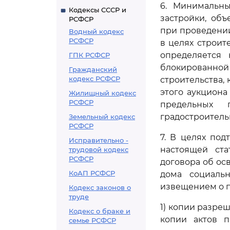
6. Минимальны
Кодексы СССР и
застройки, об
РСФСР
при проведении
Водный кодекс
РСФСР
в целях строит
определяется 
ГПК РСФСР
блокированн
Гражданский
кодекс РСФСР
строительства,
этого аукцион
Жилищный кодекс
РСФСР
предельных п
градостроитель
Земельный кодекс
РСФСР
7. В целях по
Исправительно -
настоящей ста
трудовой кодекс
РСФСР
договора об ос
КоАП РСФСР
дома социальн
извещением о п
Кодекс законов о
труде
1) копии разре
Кодекс о браке и
копии актов п
семье РСФСР