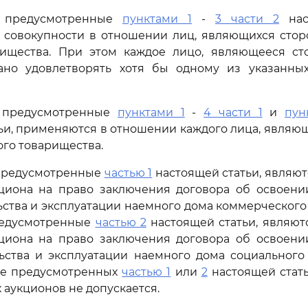
я, предусмотренные
пунктами 1
-
3 части 2
наст
 совокупности в отношении лиц, являющихся стор
рищества. При этом каждое лицо, являющееся ст
зано удовлетворять хотя бы одному из указанны
, предусмотренные
пунктами 1
-
4 части 1
и
пун
ьи, применяются в отношении каждого лица, являю
ого товарищества.
 предусмотренные
частью 1
настоящей статьи, являю
кциона на право заключения договора об освоени
ьства и эксплуатации наемного дома коммерческого
редусмотренные
частью 2
настоящей статьи, являют
кциона на право заключения договора об освоени
ьства и эксплуатации наемного дома социального
не предусмотренных
частью 1
или
2
настоящей стать
 аукционов не допускается.