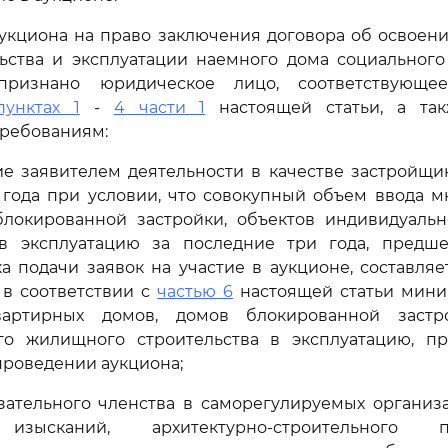
аукциона на право заключения договора об освоен
льства и эксплуатации наемного дома социального
ризнано юридическое лицо, соответствующее
пунктах 1
-
4 части 1
настоящей статьи, а та
требованиям:
ие заявителем деятельности в качестве застройщи
 года при условии, что совокупный объем ввода м
блокированной застройки, объектов индивидуаль
 в эксплуатацию за последние три года, предш
а подачи заявок на участие в аукционе, составля
 в соответствии с
частью 6
настоящей статьи мин
вартирных домов, домов блокированной застро
го жилищного строительства в эксплуатацию, п
роведении аукциона;
зательного членства в саморегулируемых организ
зысканий, архитектурно-строительного пр