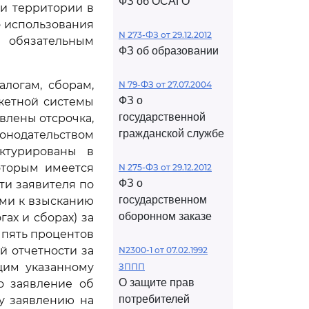
ФЗ об ОСАГО
ии территории в
о использования
N 273-ФЗ от 29.12.2012
 обязательным
ФЗ об образовании
алогам, сборам,
N 79-ФЗ от 27.07.2004
ФЗ о
жетной системы
государственной
влены отсрочка,
гражданской службе
конодательством
ктурированы в
оторым имеется
N 275-ФЗ от 29.12.2012
ФЗ о
ти заявителя по
государственном
ми к взысканию
оборонном заказе
ах и сборах) за
 пять процентов
й отчетности за
N2300-1 от 07.02.1992
щим указанному
ЗППП
О защите прав
о заявление об
потребителей
у заявлению на