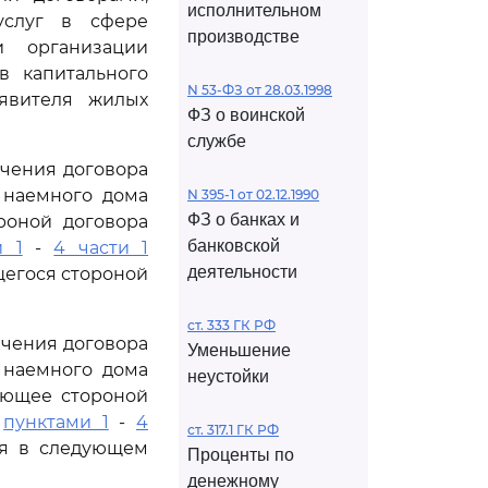
исполнительном
услуг в сфере
производстве
и организации
в капитального
N 53-ФЗ от 28.03.1998
аявителя жилых
ФЗ о воинской
службе
ючения договора
 наемного дома
N 395-1 от 02.12.1990
ФЗ о банках и
роной договора
банковской
и 1
-
4 части 1
деятельности
щегося стороной
ст. 333 ГК РФ
ючения договора
Уменьшение
 наемного дома
неустойки
ающее стороной
е
пунктами 1
-
4
ст. 317.1 ГК РФ
ся в следующем
Проценты по
денежному