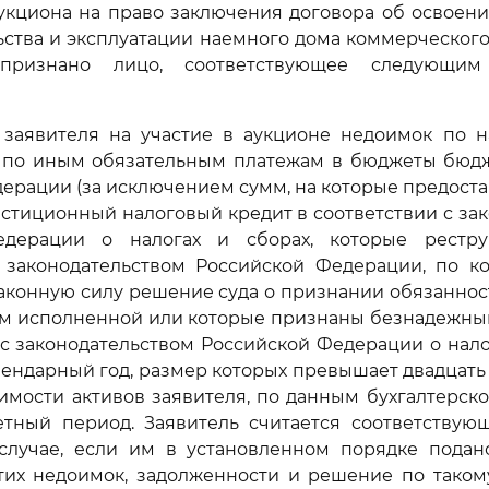
аукциона на право заключения договора об освоен
ьства и эксплуатации наемного дома коммерческог
ризнано лицо, соответствующее следующим
у заявителя на участие в аукционе недоимок по н
 по иным обязательным платежам в бюджеты бюд
ерации (за исключением сумм, на которые предоста
естиционный налоговый кредит в соответствии с за
едерации о налогах и сборах, которые рестру
с законодательством Российской Федерации, по к
аконную силу решение суда о признании обязаннос
умм исполненной или которые признаны безнадежны
 с законодательством Российской Федерации о налог
ндарный год, размер которых превышает двадцать
имости активов заявителя, по данным бухгалтерско
етный период. Заявитель считается соответствую
случае, если им в установленном порядке подан
тих недоимок, задолженности и решение по таком