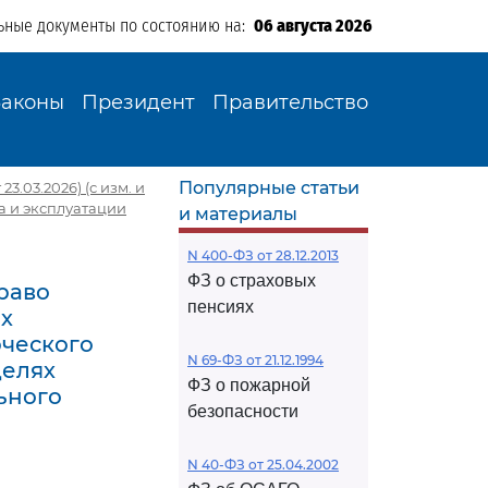
ьные документы по состоянию на:
06 августа 2026
Законы
Президент
Правительство
Популярные статьи
3.03.2026) (с изм. и
ва и эксплуатации
и материалы
N 400-ФЗ от 28.12.2013
ФЗ о страховых
право
пенсиях
ях
рческого
N 69-ФЗ от 21.12.1994
целях
ФЗ о пожарной
ьного
безопасности
N 40-ФЗ от 25.04.2002