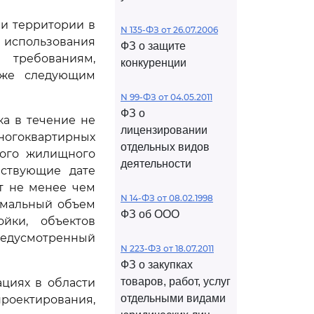
ии территории в
N 135-ФЗ от 26.07.2006
 использования
ФЗ о защите
 требованиям,
конкуренции
кже следующим
N 99-ФЗ от 04.05.2011
ФЗ о
ка в течение не
лицензировании
ногоквартирных
отдельных видов
ного жилищного
деятельности
ествующие дате
ет не менее чем
N 14-ФЗ от 08.02.1998
имальный объем
ФЗ об ООО
йки, объектов
редусмотренный
N 223-ФЗ от 18.07.2011
ФЗ о закупках
товаров, работ, услуг
ациях в области
отдельными видами
оектирования,