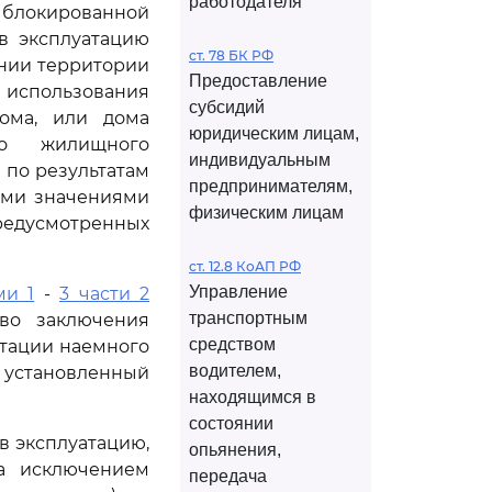
работодателя
 блокированной
в эксплуатацию
ст. 78 БК РФ
ении территории
Предоставление
о использования
субсидий
дома, или дома
юридическим лицам,
го жилищного
индивидуальным
 по результатам
предпринимателям,
ыми значениями
физическим лицам
едусмотренных
ст. 12.8 КоАП РФ
Управление
ми 1
-
3 части 2
транспортным
аво заключения
средством
атации наемного
водителем,
 установленный
находящимся в
состоянии
в эксплуатацию,
опьянения,
за исключением
передача