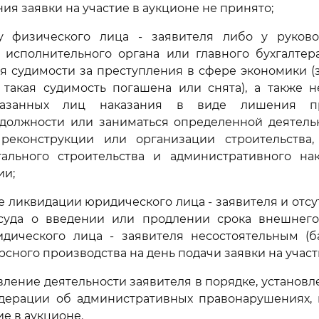
ия заявки на участие в аукционе не принято;
 у физического лица - заявителя либо у руково
о исполнительного органа или главного бухгалтер
ля судимости за преступления в сфере экономики 
х такая судимость погашена или снята), а также 
казанных лиц наказания в виде лишения пр
должности или заниматься определенной деятель
, реконструкции или организации строительства,
тального строительства и административного на
ии;
е ликвидации юридического лица - заявителя и отс
суда о введении или продлении срока внешнего
дического лица - заявителя несостоятельным (б
сного производства на день подачи заявки на участ
вление деятельности заявителя в порядке, установ
дерации об административных правонарушениях, 
ие в аукционе.