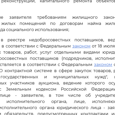
, реконструкции, капитального ремонта объекто
вие заявителя требованиям жилищного закон
м жилых помещений по договорам найма жил
а социального использования;
 в реестре недобросовестных поставщиков, ве
 в соответствии с Федеральным
законом
от 18 июля 
х товаров, работ, услуг отдельными видами юриди
росовестных поставщиков (подрядчиков, исполнит
ствляется в соответствии с Федеральным
законом
о
О контрактной системе в сфере закупок товаров, р
 государственных и муниципальных нужд",
ных участников аукциона, ведение которого ос
 с Земельным кодексом Российской Федераци
лице - заявителе, в том числе об учредите
го исполнительного органа, лице, исполн
исполнительного органа юридического лица - заяв
 обязательств, предусмотренных контрактами и