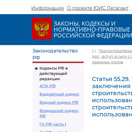
Информация
О проекте ЮИС Легалакт
ЗАКОНЫ, КОДЕКСЫ И
НОРМАТИВНО-ПРАВОВЫЕ 
РОССИЙСКОЙ ФЕДЕРАЦИ
Законодательство
|
"Градостроительн
доп., вступ. в силу с 
РФ
наемных домов
Кодексы РФ в
действующей
Статья 55.29
редакции
заключения 
АПК РФ
строительст
Бюджетный кодекс
использован
Водный кодекс РФ
строительст
Воздушный кодекс
использова
РФ
ГК РФ часть 1