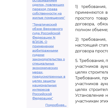
оспариванием
сделок, повлекших
1) требовани
переход права
применяются в
собственности на
жилые помещения"
простого това
договора, обя
"Тематический
обзор Верховного
полном объеме;
суда Российской
Федерации N
2) требования
8/2026. О
настоящей стат
применении
арбитражными
договора прост
судами
законодательства о
5. Требования,
специальных
участников ау
экономических
целях строител
мерах,
предусмотренных в
Требования, п
целях защиты
участников ау
национальных
целях строител
интересов
Российской
Установление 
Федерации"
участникам этих
Подробнее...