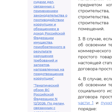
судами дел,
предметом ко
связанных с
строительств
применением
законодательства о
строительства
противодействии
строительства
коррупции и
помещений.
обращением в
доход Российской
Федерации
3. В случае, е
имущества,
об освоении т
приобретенного в
коммерческого
результате
нарушения
простого това
требований и
настоящей стат
запретов,
договора прост
направленных на
предотвращение
коррупции"
4. В случае, е
об освоении т
"Тематический
обзор ВС
социального и
Российской
договора прос
Федерации N
части 1
и
пунк
12/2026. По делам,
связанным с
порядке: