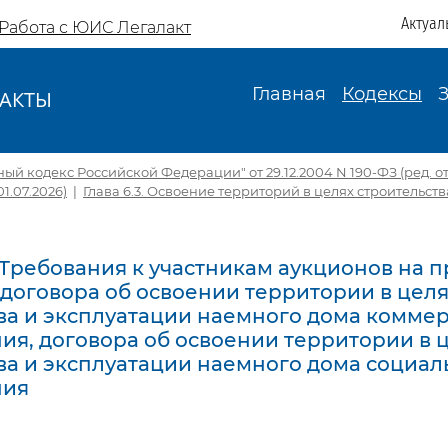
Актуал
Работа с ЮИС Легалакт
Главная
Кодексы
АКТЫ
И
ый кодекс Российской Федерации" от 29.12.2004 N 190-ФЗ (ред. от 2
01.07.2026)
|
Глава 6.3. Освоение территорий в целях строительст
. Требования к участникам аукционов на 
договора об освоении территории в цел
ва и эксплуатации наемного дома комме
ия, договора об освоении территории в 
ва и эксплуатации наемного дома социал
ния