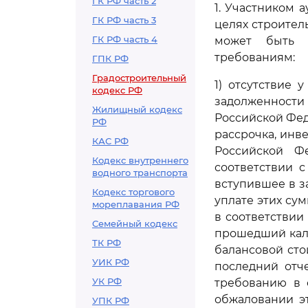
ГК РФ часть 2
1. Участником 
ГК РФ часть 3
целях строител
ГК РФ часть 4
может быть п
требованиям:
ГПК РФ
Градостроительный
1) отсутствие 
кодекс РФ
задолженности
Жилищный кодекс
Российской Фед
РФ
рассрочка, инв
КАС РФ
Российской Ф
Кодекс внутреннего
соответствии 
водного транспорта
вступившее в з
Кодекс торгового
уплате этих с
мореплавания РФ
в соответствии
Семейный кодекс
прошедший кале
ТК РФ
балансовой сто
УИК РФ
последний отч
УК РФ
требованию в 
обжаловании э
УПК РФ