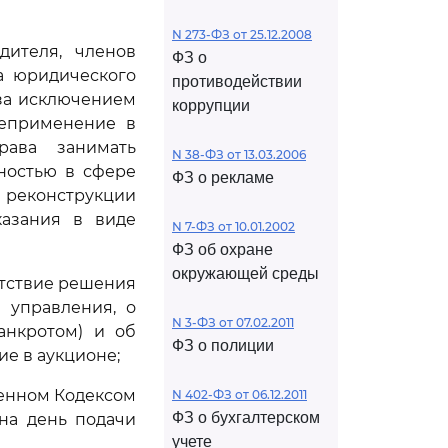
N 273-ФЗ от 25.12.2008
дителя, членов
ФЗ о
а юридического
противодействии
(за исключением
коррупции
неприменение в
ава занимать
N 38-ФЗ от 13.03.2006
ностью в сфере
ФЗ о рекламе
 реконструкции
казания в виде
N 7-ФЗ от 10.01.2002
ФЗ об охране
окружающей среды
утствие решения
 управления, о
N 3-ФЗ от 07.02.2011
анкротом) и об
ФЗ о полиции
ие в аукционе;
ленном Кодексом
N 402-ФЗ от 06.12.2011
ФЗ о бухгалтерском
на день подачи
учете