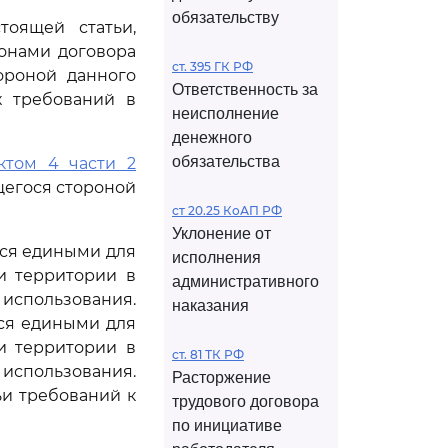
обязательству
оящей статьи,
онами договора
ст. 395 ГК РФ
ороной данного
Ответственность за
х требований в
неисполнение
денежного
обязательства
ктом 4 части 2
щегося стороной
ст 20.25 КоАП РФ
Уклонение от
тся едиными для
исполнения
и территории в
административного
 использования.
наказания
ся едиными для
и территории в
ст. 81 ТК РФ
 использования.
Расторжение
и требований к
трудового договора
по инициативе