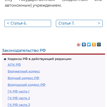
автономным) учреждением.
<
Статья 6.
Статья 7.
>
Полномочия
Полномочия
органов
органов
государственной
государственной
власти Российской
власти субъектов
Законодательство РФ
Федерации в области
Российской
Кодексы РФ в действующей редакции
градостроительной
Федерации в
АПК РФ
деятельности
области
Бюджетный кодекс
градостроительной
Водный кодекс РФ
деятельности
Воздушный кодекс РФ
ГК РФ часть 1
ГК РФ часть 2
ГК РФ часть 3