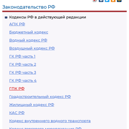
представления в
представления без
Законодательство РФ
судебную коллегию
рассмотрения по
Кодексы РФ в действующей редакции
Верховного Суда
существу
АПК РФ
Российской
Бюджетный кодекс
Федерации
Водный кодекс РФ
Воздушный кодекс РФ
ГК РФ часть 1
ГК РФ часть 2
ГК РФ часть 3
ГК РФ часть 4
ГПК РФ
Градостроительный кодекс РФ
Жилищный кодекс РФ
КАС РФ
Кодекс внутреннего водного транспорта
Кодекс торгового мореплавания РФ