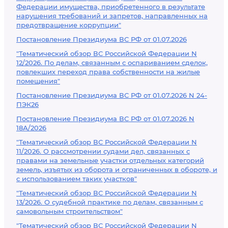
Федерации имущества, приобретенного в результате
нарушения требований и запретов, направленных на
предотвращение коррупции"
Постановление Президиума ВС РФ от 01.07.2026
"Тематический обзор ВС Российской Федерации N
12/2026. По делам, связанным с оспариванием сделок,
повлекших переход права собственности на жилые
помещения"
Постановление Президиума ВС РФ от 01.07.2026 N 24-
ПЭК26
Постановление Президиума ВС РФ от 01.07.2026 N
18А/2026
"Тематический обзор ВС Российской Федерации N
11/2026. О рассмотрении судами дел, связанных с
правами на земельные участки отдельных категорий
земель, изъятых из оборота и ограниченных в обороте, и
с использованием таких участков"
"Тематический обзор ВС Российской Федерации N
13/2026. О судебной практике по делам, связанным с
самовольным строительством"
"Тематический обзор ВС Российской Федерации N