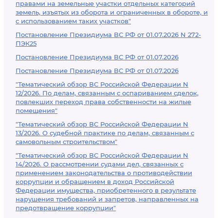
правами на земельные участки отдельных категорий
земель, изъятых из оборота и ограниченных в обороте, и
с использованием таких участков"
Постановление Президиума ВС РФ от 01.07.2026 N 272-
ПЭК25
Постановление Президиума ВС РФ от 01.07.2026
Постановление Президиума ВС РФ от 01.07.2026
"Тематический обзор ВС Российской Федерации N
12/2026. По делам, связанным с оспариванием сделок,
повлекших переход права собственности на жилые
помещения"
"Тематический обзор ВС Российской Федерации N
13/2026. О судебной практике по делам, связанным с
самовольным строительством"
"Тематический обзор ВС Российской Федерации N
14/2026. О рассмотрении судами дел, связанных с
применением законодательства о противодействии
коррупции и обращением в доход Российской
Федерации имущества, приобретенного в результате
нарушения требований и запретов, направленных на
предотвращение коррупции"