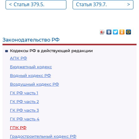
<
Статья 379.5.
Статья 379.7.
>
Порядок
Основания для
рассмотрения дела
отмены или
кассационным судом
изменения
общей юрисдикции
судебных
Законодательство РФ
постановлений
Кодексы РФ в действующей редакции
кассационным
АПК РФ
судом общей
Бюджетный кодекс
юрисдикции
Водный кодекс РФ
Воздушный кодекс РФ
ГК РФ часть 1
ГК РФ часть 2
ГК РФ часть 3
ГК РФ часть 4
ГПК РФ
Градостроительный кодекс РФ