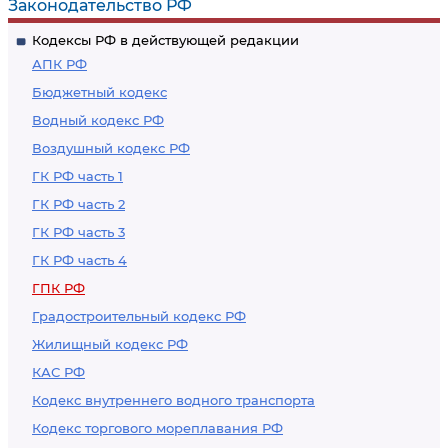
Законодательство РФ
делом в судебном
Федерации при
Кодексы РФ в действующей редакции
заседании
пересмотре
АПК РФ
Президиума
судебных
Бюджетный кодекс
Верховного Суда
постановлений в
Водный кодекс РФ
Российской
порядке надзора
Воздушный кодекс РФ
Федерации
ГК РФ часть 1
ГК РФ часть 2
ГК РФ часть 3
ГК РФ часть 4
ГПК РФ
Градостроительный кодекс РФ
Жилищный кодекс РФ
КАС РФ
Кодекс внутреннего водного транспорта
Кодекс торгового мореплавания РФ