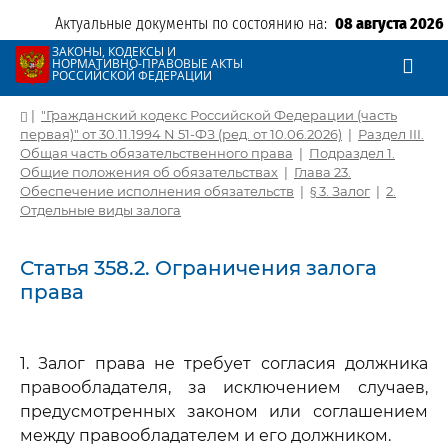
Актуальные документы по состоянию на:
08 августа 2026
ЗАКОНЫ, КОДЕКСЫ И
НОРМАТИВНО-ПРАВОВЫЕ АКТЫ
РОССИЙСКОЙ ФЕДЕРАЦИИ
|
"Гражданский кодекс Российской Федерации (часть
первая)" от 30.11.1994 N 51-ФЗ (ред. от 10.06.2026)
|
Раздел III.
Общая часть обязательственного права
|
Подраздел 1.
Общие положения об обязательствах
|
Глава 23.
Обеспечение исполнения обязательств
|
§ 3. Залог
|
2.
Отдельные виды залога
Статья 358.2. Ограничения залога
права
1. Залог права не требует согласия должника
правообладателя, за исключением случаев,
предусмотренных законом или соглашением
между правообладателем и его должником.