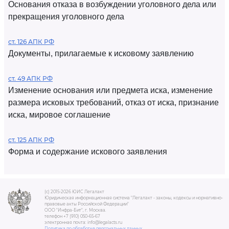
Основания отказа в возбуждении уголовного дела или
прекращения уголовного дела
ст. 126 АПК РФ
Документы, прилагаемые к исковому заявлению
ст. 49 АПК РФ
Изменение основания или предмета иска, изменение
размера исковых требований, отказ от иска, признание
иска, мировое соглашение
ст. 125 АПК РФ
Форма и содержание искового заявления
(c) 2015-2026 ЮИС Легалакт
Юридическая информационная система "Легалакт - законы, кодексы и нормативно-
правовые акты Российской Федерации"
ООО "Инфра-Бит", г. Москва.
телефон +7 (910) 050-65-67
электронная почта: info@legalacts.ru
Политика по обработке персональных данных