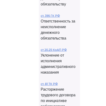
обязательству
ст. 395 ГК РФ
Ответственность за
неисполнение
денежного
обязательства
ст 20.25 КоАП РФ
Уклонение от
исполнения
административного
наказания
ст. 81 ТК РФ
Расторжение
трудового договора
по инициативе