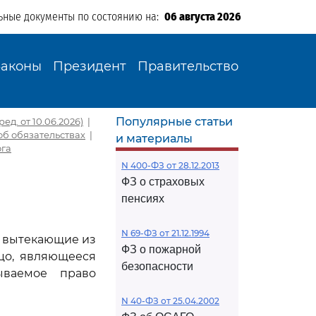
ьные документы по состоянию на:
06 августа 2026
Законы
Президент
Правительство
Популярные статьи
ед. от 10.06.2026)
|
об обязательствах
|
и материалы
ога
N 400-ФЗ от 28.12.2013
ФЗ о страховых
пенсиях
N 69-ФЗ от 21.12.1994
, вытекающие из
ФЗ о пожарной
ицо, являющееся
безопасности
ываемое право
N 40-ФЗ от 25.04.2002