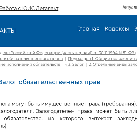
Актуал
Работа с ЮИС Легалакт
Главная
Кодексы
АКТЫ
И
екс Российской Федерации (часть первая)" от 30.11.1994 N 51-ФЗ (р
асть обязательственного права
|
Подраздел 1. Общие положения 
ние исполнения обязательств
|
§ 3. Залог
|
2. Отдельные виды зал
. Залог обязательственных прав
алога могут быть имущественные права (требования)
залогодателя. Залогодателем права может быть л
 обязательстве, из которого вытекает заклад
ь).