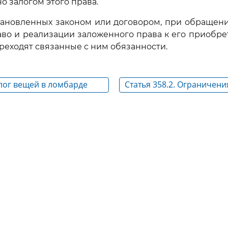
о залогом этого права.
установленных законом или договором, при обращен
во и реализации заложенного права к его приобре
реходят связанные с ним обязанности.
алог вещей в ломбарде
Статья 358.2. Ограничени
права