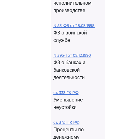
исполнительном
производстве
N 53-ФЗ от 28.03.1998
ФЗ о воинской
службе
N 395-1 от 02.12.1990
ФЗ о банках и
банковской
деятельности
ст. 333 ГК РФ
Уменьшение
неустойки
ст. 317.1 ГК РФ
Проценты по
денежному