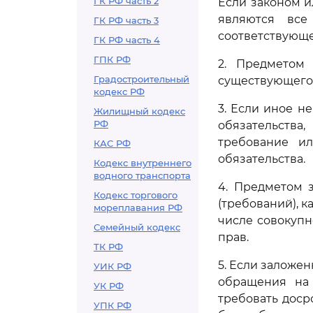
ГК РФ часть 2
Если законом и
являются все
ГК РФ часть 3
соответствующе
ГК РФ часть 4
ГПК РФ
2. Предметом
Градостроительный
существующего 
кодекс РФ
3. Если иное н
Жилищный кодекс
РФ
обязательства
требование ил
КАС РФ
обязательства.
Кодекс внутреннего
водного транспорта
4. Предметом 
Кодекс торгового
(требований), к
мореплавания РФ
числе совокупн
Семейный кодекс
прав.
ТК РФ
5. Если заложен
УИК РФ
обращения на 
УК РФ
требовать доср
УПК РФ