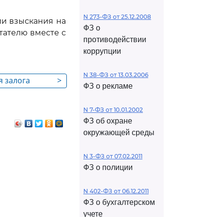
N 273-ФЗ от 25.12.2008
ии взыскания на
ФЗ о
тателю вместе с
противодействии
коррупции
N 38-ФЗ от 13.03.2006
я залога
>
ФЗ о рекламе
N 7-ФЗ от 10.01.2002
ФЗ об охране
окружающей среды
N 3-ФЗ от 07.02.2011
ФЗ о полиции
N 402-ФЗ от 06.12.2011
ФЗ о бухгалтерском
учете