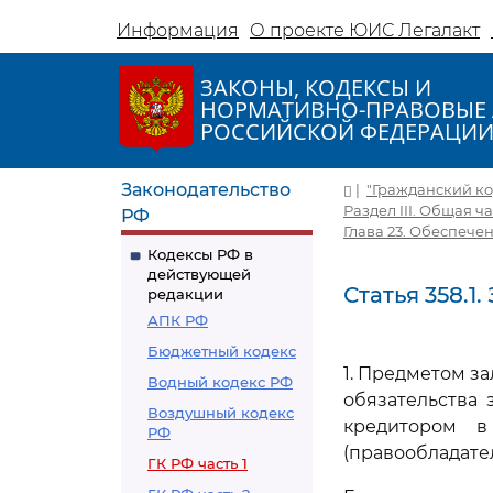
Информация
О проекте ЮИС Легалакт
ЗАКОНЫ, КОДЕКСЫ И
НОРМАТИВНО-ПРАВОВЫЕ 
РОССИЙСКОЙ ФЕДЕРАЦИ
Законодательство
|
"Гражданский код
Раздел III. Общая ч
РФ
Глава 23. Обеспече
Кодексы РФ в
действующей
Статья 358.1
редакции
АПК РФ
Бюджетный кодекс
1. Предметом з
Водный кодекс РФ
обязательства 
Воздушный кодекс
кредитором в
РФ
(правообладател
ГК РФ часть 1