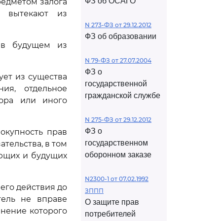
ФЗ об ОСАГО
редметом залога
е вытекают из
N 273-ФЗ от 29.12.2012
ФЗ об образовании
 в будущем из
N 79-ФЗ от 27.07.2004
ФЗ о
ует из существа
государственной
ния, отдельное
гражданской службе
вора или иного
N 275-ФЗ от 29.12.2012
ФЗ о
окупность прав
государственном
ательства, в том
оборонном заказе
ующих и будущих
N2300-1 от 07.02.1992
 его действия до
ЗППП
тель не вправе
О защите прав
лнение которого
потребителей