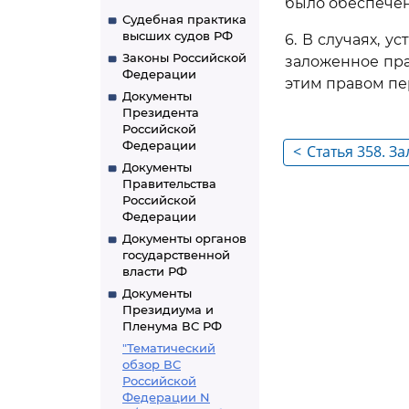
было обеспечен
Судебная практика
высших судов РФ
6. В случаях, 
Законы Российской
заложенное пра
Федерации
этим правом пе
Документы
Президента
Российской
Федерации
<
Статья 358. З
Документы
Правительства
Российской
Федерации
Документы органов
государственной
власти РФ
Документы
Президиума и
Пленума ВС РФ
"Тематический
обзор ВС
Российской
Федерации N