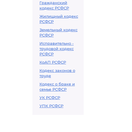
Гражданский
кодекс РСФСР
Жилищный кодекс
РСФСР
Земельный кодекс
РСФСР
Исправительно -
трудовой кодекс
РСФСР
КоАП РСФСР
Кодекс законов о
труде
Кодекс о браке и
семье РСФСР
УК РСФСР
УПК РСФСР