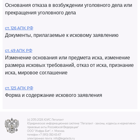
Основания отказа в возбуждении уголовного дела или
прекращения уголовного дела
ст. 126 АПК РФ
Документы, прилагаемые к исковому заявлению
ст. 49 АПК РФ
Изменение основания или предмета иска, изменение
размера исковых требований, отказ от иска, признание
иска, мировое соглашение
ст. 125 АПК РФ
Форма и содержание искового заявления
(c) 2015-2026 ЮИС Легалакт
Юридическая информационная система "Легалакт - законы, кодексы и нормативно-
правовые акты Российской Федерации"
ООО "Инфра-Бит", г. Москва.
телефон +7 (910) 050-65-67
электронная почта: info@legalacts.ru