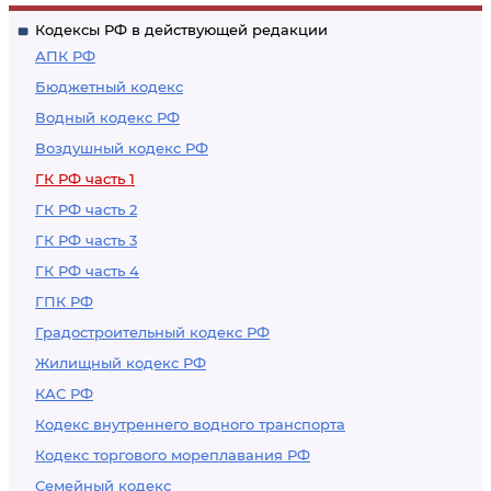
взыскания в
имущества, не
Кодексы РФ в действующей редакции
судебном порядке
относящегося к
АПК РФ
недвижимым
Бюджетный кодекс
вещам
Водный кодекс РФ
Воздушный кодекс РФ
ГК РФ часть 1
ГК РФ часть 2
ГК РФ часть 3
ГК РФ часть 4
ГПК РФ
Градостроительный кодекс РФ
Жилищный кодекс РФ
КАС РФ
Кодекс внутреннего водного транспорта
Кодекс торгового мореплавания РФ
Семейный кодекс