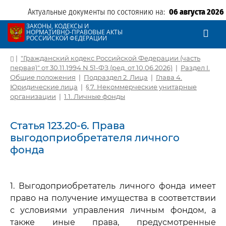
Актуальные документы по состоянию на:
06 августа 2026
ЗАКОНЫ, КОДЕКСЫ И
НОРМАТИВНО-ПРАВОВЫЕ АКТЫ
РОССИЙСКОЙ ФЕДЕРАЦИИ
|
"Гражданский кодекс Российской Федерации (часть
первая)" от 30.11.1994 N 51-ФЗ (ред. от 10.06.2026)
|
Раздел I.
Общие положения
|
Подраздел 2. Лица
|
Глава 4.
Юридические лица
|
§ 7. Некоммерческие унитарные
организации
|
1.1. Личные фонды
Статья 123.20-6. Права
выгодоприобретателя личного
фонда
1. Выгодоприобретатель личного фонда имеет
право на получение имущества в соответствии
с условиями управления личным фондом, а
также иные права, предусмотренные