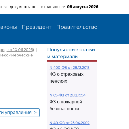
ьные документы по состоянию на:
08 августа 2026
Законы
Президент
Правительство
Популярные статьи
ед. от 10.06.2026)
|
. Некоммерческие
и материалы
N 400-ФЗ от 28.12.2013
ФЗ о страховых
пенсиях
N 69-ФЗ от 21.12.1994
ФЗ о пожарной
безопасности
сти управления
>
ников
N 40-ФЗ от 25.04.2002