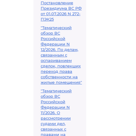
Постановление
Президиума ВС РФ
от 01.07.2026 N 272-
ПЭК25
"Тематический
обзор ВС
Российской
Федерации N
12/2026. По делам,
связанным с
оспариванием
сделок, повлекших
переход права
собственности на
жилые помещения"
"Тематический
обзор ВС
Российской
Федерации N
11/2026. О
рассмотрении
судами дел,
связанных с
правами на