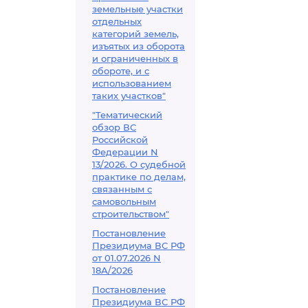
земельные участки
отдельных
категорий земель,
изъятых из оборота
и ограниченных в
обороте, и с
использованием
таких участков"
"Тематический
обзор ВС
Российской
Федерации N
13/2026. О судебной
практике по делам,
связанным с
самовольным
строительством"
Постановление
Президиума ВС РФ
от 01.07.2026 N
18А/2026
Постановление
Президиума ВС РФ