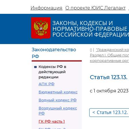
Информация
О проекте ЮИС Легалакт
ЗАКОНЫ, КОДЕКСЫ И
НОРМАТИВНО-ПРАВОВЫЕ 
РОССИЙСКОЙ ФЕДЕРАЦИ
Законодательство
|
"Гражданский код
Раздел I. Общие п
РФ
корпоративные ор
Кодексы РФ в
действующей
Статья 123.13
редакции
АПК РФ
с 1 октября 2023
Бюджетный кодекс
Водный кодекс РФ
Воздушный кодекс
<
Статья 123.12
РФ
товариществе
ГК РФ часть 1
недвижимост