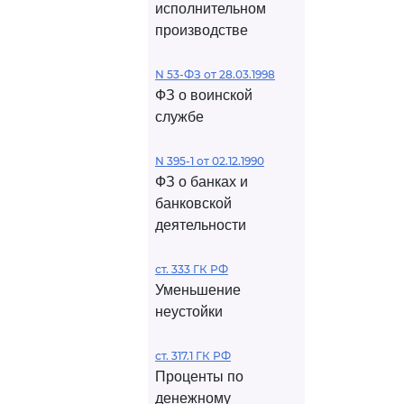
исполнительном
производстве
N 53-ФЗ от 28.03.1998
ФЗ о воинской
службе
N 395-1 от 02.12.1990
ФЗ о банках и
банковской
деятельности
ст. 333 ГК РФ
Уменьшение
неустойки
ст. 317.1 ГК РФ
Проценты по
денежному