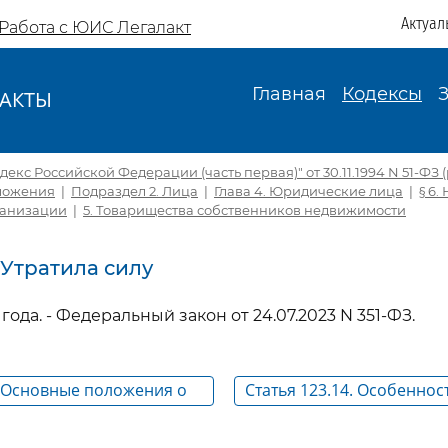
Актуал
Работа с ЮИС Легалакт
Главная
Кодексы
АКТЫ
И
екс Российской Федерации (часть первая)" от 30.11.1994 N 51-ФЗ (р
оложения
|
Подраздел 2. Лица
|
Глава 4. Юридические лица
|
§ 6
ганизации
|
5. Товарищества собственников недвижимости
. Утратила силу
 года. - Федеральный закон от 24.07.2023 N 351-ФЗ.
. Основные положения о
Статья 123.14. Особенно
 собственников
в товариществе собствен
и
недвижимости