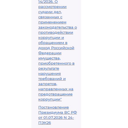
14/2026. О
рассмотрении
судами дел,
связанных с
применением
законодательства о
противодействии
коррупции и
обращением в
доход Российской
Федерации
имущества,
приобретенного в
результате
нарушения
требований и
запретов,
направленных на
предотвращение
коррупции"
Постановление
Президиума ВС РФ
от 01.07.2026 N 24-
ПЭК26