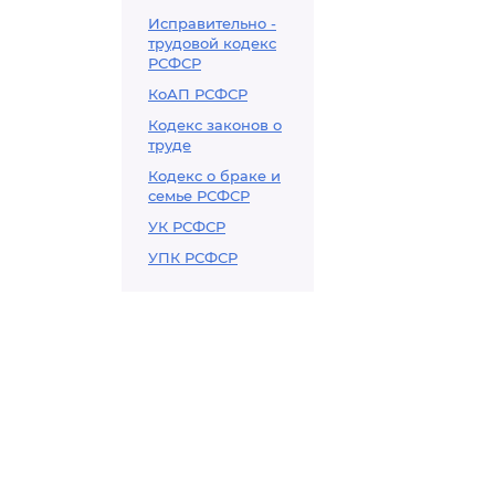
Исправительно -
трудовой кодекс
РСФСР
КоАП РСФСР
Кодекс законов о
труде
Кодекс о браке и
семье РСФСР
УК РСФСР
УПК РСФСР