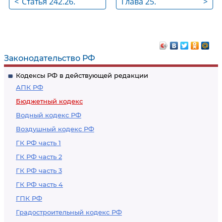
<
Статья 242.26.
Глава 25.
>
Средства,
Исполнение
подлежащие
федерального
казначейскому
бюджета (статья
сопровождению,
243, статья 244,
Законодательство РФ
источником
статья 245, статья
Кодексы РФ в действующей редакции
финансового
246, статья 247,
АПК РФ
обеспечения
статья 248, статья
Бюджетный кодекс
которых являются
249, статья 250,
Водный кодекс РФ
средства,
статья 251, статья
Воздушный кодекс РФ
предоставляемые из
252, статья 253,
бюджета субъекта
статья 254, статья
ГК РФ часть 1
Российской
255, статья 256,
ГК РФ часть 2
Федерации
статья 257, статья
ГК РФ часть 3
(местного бюджета)
258, статья 259,
ГК РФ часть 4
статья 260, статья
ГПК РФ
261, статья 262,
Градостроительный кодекс РФ
статья 263, статья