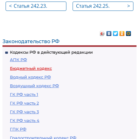
<
Статья 242.23.
Статья 242.25.
>
Основы
Средства,
казначейского
подлежащие
сопровождения
казначейскому
сопровождению,
Законодательство РФ
источником
Кодексы РФ в действующей редакции
финансового
АПК РФ
обеспечения
Бюджетный кодекс
которых являются
Водный кодекс РФ
средства,
Воздушный кодекс РФ
предоставляемые
из федерального
ГК РФ часть 1
бюджета
ГК РФ часть 2
ГК РФ часть 3
ГК РФ часть 4
ГПК РФ
Градостроительный кодекс РФ