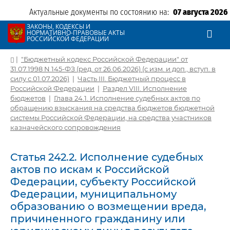
Актуальные документы по состоянию на:
07 августа 2026
ЗАКОНЫ, КОДЕКСЫ И
НОРМАТИВНО-ПРАВОВЫЕ АКТЫ
РОССИЙСКОЙ ФЕДЕРАЦИИ
|
"Бюджетный кодекс Российской Федерации" от
31.07.1998 N 145-ФЗ (ред. от 26.06.2026) (с изм. и доп., вступ. в
силу с 01.07.2026)
|
Часть III. Бюджетный процесс в
Российской Федерации
|
Раздел VIII. Исполнение
бюджетов
|
Глава 24.1. Исполнение судебных актов по
обращению взыскания на средства бюджетов бюджетной
системы Российской Федерации, на средства участников
казначейского сопровождения
Статья 242.2. Исполнение судебных
актов по искам к Российской
Федерации, субъекту Российской
Федерации, муниципальному
образованию о возмещении вреда,
причиненного гражданину или