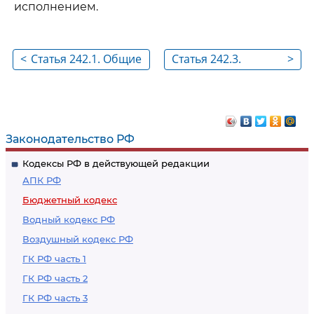
исполнением.
<
Статья 242.1. Общие
Статья 242.3.
>
положения
Исполнение
судебных актов,
предусматривающих
обращение
Законодательство РФ
взыскания на
Кодексы РФ в действующей редакции
средства
АПК РФ
федерального
Бюджетный кодекс
бюджета (бюджета
Водный кодекс РФ
государственного
Воздушный кодекс РФ
внебюджетного
фонда Российской
ГК РФ часть 1
Федерации) по
ГК РФ часть 2
денежным
ГК РФ часть 3