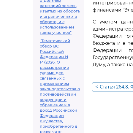
отдельных
интегрирова
категорий земель,
финансами "Эле
изъятых из оборота
и ограниченных в
С учетом данн
обороте, и с
использованием
администратор
таких участков"
Федерации гот
"Тематический
бюджета и в т
обзор ВС
Федерации г
Российской
Федерации N
Государственн
14/2026. О
Думу, а также 
рассмотрении
судами дел,
связанных с
применением
<
Статья 264.8.
законодательства о
исполнении ф
противодействии
коррупции и
обращением в
доход Российской
Федерации
имущества,
приобретенного в
результате