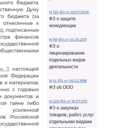
ьного бюджета,
рственную Думу
N 135-ФЗ от 26.07.2006
го бюджета (за
ФЗ о защите
, отнесенные к
конкуренции
), подписанные
стра финансов
N 99-ФЗ от 04.05.2011
государственной
ФЗ о
бщественными
лицензировании
отдельных видов
деятельности
ом 3
настоящей
ской Федерации
N 14-ФЗ от 08.02.1998
в и материалов,
ФЗ об ООО
енно с годовым
м документов и
N 223-ФЗ от 18.07.2011
ной тайне либо
ФЗ о закупках
х усиленной
товаров, работ, услуг
ов Российской
отдельными видами
сударственной