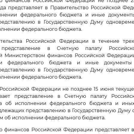
во финансов Российской Федерации не позднее 2
ода представляет в Правительство Российской Фед
лнении федерального бюджета и иные документ
едставлению в Государственную Думу одноврем
олнении федерального бюджета.
тельства Российской Федерации в течение тре
 представление в Счетную палату Российс
й Министерством финансов Российской Федерации
и федерального бюджета и иные документы
едставлению в Государственную Думу одноврем
олнении федерального бюджета.
 Российской Федерации не позднее 15 июня текуще
вает представление в Счетную палату Россий
та об исполнении федерального бюджета и ины
одлежащих представлению в Государственную Думу 
м об исполнении федерального бюджета.
во финансов Российской Федерации представляет в