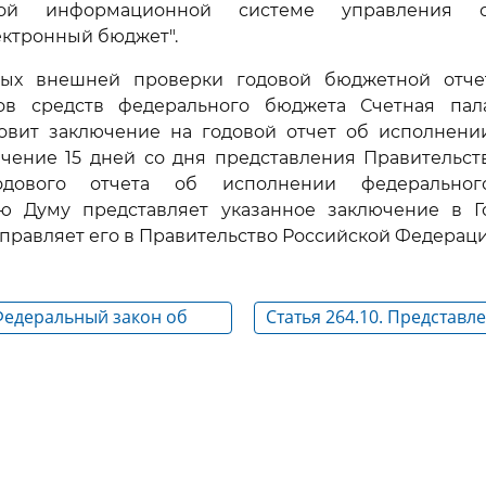
нной информационной системе управления о
ктронный бюджет".
ых внешней проверки годовой бюджетной отче
ов средств федерального бюджета Счетная пал
овит заключение на годовой отчет об исполнени
ечение 15 дней со дня представления Правительст
одового отчета об исполнении федерально
ую Думу представляет указанное заключение в Г
направляет его в Правительство Российской Федераци
 Федеральный закон об
Статья 264.10. Представл
едерального бюджета
отчета об исполнении ф
бюджета в Государствен