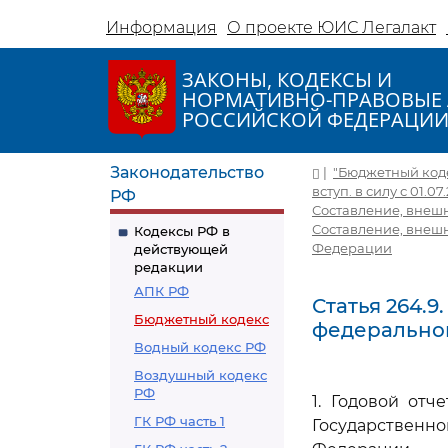
Информация
О проекте ЮИС Легалакт
ЗАКОНЫ, КОДЕКСЫ И
НОРМАТИВНО-ПРАВОВЫЕ 
РОССИЙСКОЙ ФЕДЕРАЦИ
Законодательство
|
"Бюджетный кодек
вступ. в силу с 01.07
РФ
Составление, внеш
Составление, внеш
Кодексы РФ в
Федерации
действующей
редакции
АПК РФ
Статья 264.
Бюджетный кодекс
федерально
Водный кодекс РФ
Воздушный кодекс
РФ
1. Годовой от
ГК РФ часть 1
Государственн