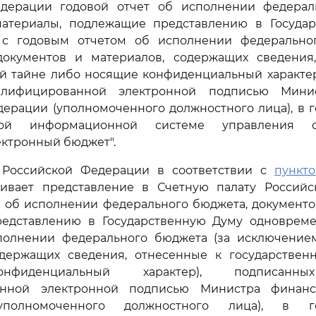
дерации годовой отчет об исполнении федерал
атериалы, подлежащие представлению в Госуда
с годовым отчетом об исполнении федерально
окументов и материалов, содержащих сведения
ой тайне либо носящие конфиденциальный характер
алифицированной электронной подписью Мини
ерации (уполномоченного должностного лица), в 
нной информационной системе управления о
ктронный бюджет".
 Российской Федерации в соответствии с
пункт
чивает представление в Счетную палату Россий
а об исполнении федерального бюджета, документо
едставлению в Государственную Думу одноврем
полнении федерального бюджета (за исключение
одержащих сведения, отнесенные к государствен
нфиденциальный характер), подписанны
анной электронной подписью Министра финанс
полномоченного должностного лица), в го