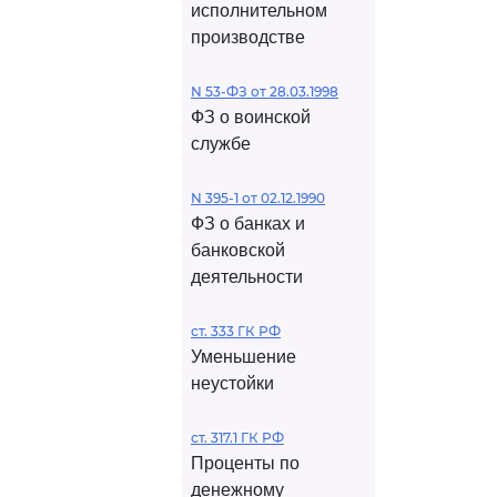
исполнительном
производстве
N 53-ФЗ от 28.03.1998
ФЗ о воинской
службе
N 395-1 от 02.12.1990
ФЗ о банках и
банковской
деятельности
ст. 333 ГК РФ
Уменьшение
неустойки
ст. 317.1 ГК РФ
Проценты по
денежному