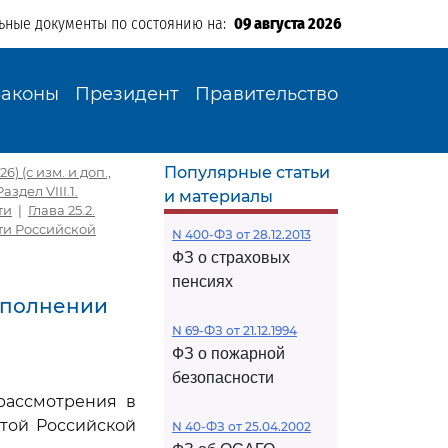
ьные документы по состоянию на:
09 августа 2026
Законы
Президент
Правительство
Популярные статьи
) (с изм. и доп.,
Раздел VIII.1.
и материалы
ти
|
Глава 25.2.
ти Российской
N 400-ФЗ от 28.12.2013
ФЗ о страховых
пенсиях
исполнении
N 69-ФЗ от 21.12.1994
ФЗ о пожарной
безопасности
рассмотрения в
той Российской
N 40-ФЗ от 25.04.2002