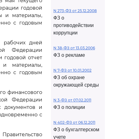
5 мая текущего
ерации годовой
N 273-ФЗ от 25.12.2008
ы и материалы,
ФЗ о
енно с годовым
противодействии
коррупции
х рабочих дней
N 38-ФЗ от 13.03.2006
кой Федерации
ФЗ о рекламе
 годовой отчет
 и материалы,
N 7-ФЗ от 10.01.2002
енно с годовым
ФЗ об охране
окружающей среды
го финансового
ской Федерации
N 3-ФЗ от 07.02.2011
х документов и
ФЗ о полиции
одновременно с
N 402-ФЗ от 06.12.2011
ФЗ о бухгалтерском
 Правительство
учете