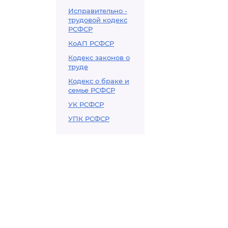
Исправительно -
трудовой кодекс
РСФСР
КоАП РСФСР
Кодекс законов о
труде
Кодекс о браке и
семье РСФСР
УК РСФСР
УПК РСФСР