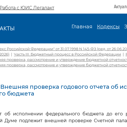
Актуал
Работа с ЮИС Легалакт
Главная
Кодексы
АКТЫ
И
с Российской Федерации" от 31.07.1998 N 145-ФЗ (ред. от 26.06.2026
.2026)
|
Часть III. Бюджетный процесс в Российской Федерации
|
няя проверка, рассмотрение и утверждение бюджетной отчетнос
няя проверка, рассмотрение и утверждение бюджетной отчетнос
9. Внешняя проверка годового отчета об 
го бюджета
чет об исполнении федерального бюджета до его 
ой Думе подлежит внешней проверке Счетной пала