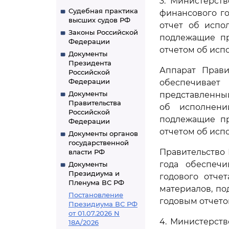
3. Министерст
Судебная практика
финансового г
высших судов РФ
отчет об испо
Законы Российской
подлежащие пр
Федерации
отчетом об исп
Документы
Президента
Аппарат Прави
Российской
Федерации
обеспечивает
Документы
представленны
Правительства
об исполнени
Российской
подлежащие пр
Федерации
отчетом об исп
Документы органов
государственной
Правительство
власти РФ
года обеспечи
Документы
Президиума и
годового отче
Пленума ВС РФ
материалов, п
Постановление
годовым отчето
Президиума ВС РФ
от 01.07.2026 N
4. Министерст
18А/2026