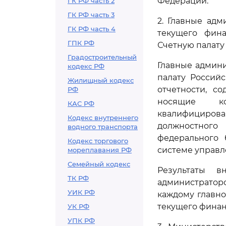
Федерации.
ГК РФ часть 2
ГК РФ часть 3
2. Главные ад
ГК РФ часть 4
текущего фина
ГПК РФ
Счетную палату
Градостроительный
Главные админ
кодекс РФ
палату Россий
Жилищный кодекс
отчетности, с
РФ
носящие ко
КАС РФ
квалифициров
Кодекс внутреннего
должностного
водного транспорта
федерального 
Кодекс торгового
системе управ
мореплавания РФ
Семейный кодекс
Результаты в
ТК РФ
администратор
УИК РФ
каждому главно
текущего финан
УК РФ
УПК РФ