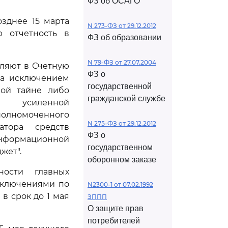
ФЗ об ОСАГО
зднее 15 марта
N 273-ФЗ от 29.12.2012
ю отчетность в
ФЗ об образовании
N 79-ФЗ от 27.07.2004
ляют в Счетную
ФЗ о
за исключением
государственной
ной тайне либо
гражданской службе
ю усиленной
олномоченного
N 275-ФЗ от 29.12.2012
атора средств
ФЗ о
информационной
государственном
жет".
оборонном заказе
ности главных
аключениями по
N2300-1 от 07.02.1992
в срок до 1 мая
ЗППП
О защите прав
потребителей