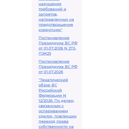
нарушения
требований и
запретов,
направленных на
предотвращение
коррупции"
Постановление
Президиума ВС РФ
от 01.07.2026 N 272-
ПЭК25
Постановление
Президиума ВС РФ
от 01.07.2026
"Тематический
обзор ВС
Российской
Федерации N
12/2026. По делам,
связанным с
оспариванием
сделок, повлекших
переход права
собственности на