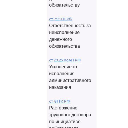
обязательству
ст. 395 ГК РФ
Ответственность за
неисполнение
денежного
обязательства
ст 20.25 КоАП РФ
Уклонение от
исполнения
административного
наказания
ст. 81 ТК РФ
Расторжение
трудового договора
по инициативе