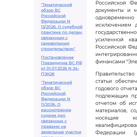
Российской Фе
"Тематический
документы и м
обзор ВС
Российской
одновременно 
Федерации N
исключением д
13/2026. О судебной
государственн
практике по делам,
связанным с
усиленной кв
самовольным
Российской Фед
строительством"
интегрирова
Постановление
финансами "Эле
Президиума ВС РФ
от 01.07.2026 N 24-
Правительство
ПЭК26
статьи обеспе
"Тематический
обзор ВС
годового отчет
Российской
подлежащих пр
Федерации N
отчетом об ис
11/2026. О
рассмотрении
материалов, с
судами дел,
носящие ко
связанных с
квалифициров
правами на
земельные участки
Федерации (у