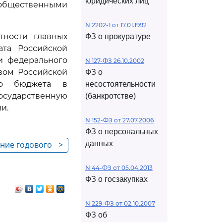
юридических лиц
бщественными
N 2202-1 от 17.01.1992
тности главных
ФЗ о прокуратуре
ата Российской
и федерального
N 127-ФЗ 26.10.2002
вом Российской
ФЗ о
го бюджета в
несостоятельности
осударственную
(банкротстве)
и.
N 152-ФЗ от 27.07.2006
ФЗ о персональных
ение годового
>
данных
едерального
N 44-ФЗ от 05.04.2013
ную Думу
ФЗ о госзакупках
N 229-ФЗ от 02.10.2007
ФЗ об