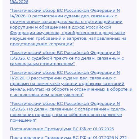
18А/2026
"Тематический обзор ВС Российской Федерации N
14/2026. О рассмотрении судами дел, связанных с
применением законодательства о противодействии
коррупции и обращением в доход Российской
Федерации имущества, приобретенного в результате
нарушения требований и запретов, направленных на
предотвращение коррупции"
"Тематический обзор ВС Российской Федерации N
13/2026. О судебной практике по делам, связанным с
самовольным строительством"
"Тематический обзор ВС Российской Федерации N
11/2026. О рассмотрении судами дел, связанных с
правами на земельные участки отдельных категорий
земель, изъятых из оборота и ограниченных в обороте, и
с использованием таких участков"
"Тематический обзор ВС Российской Федерации N
12/2026. По делам, связанным с оспариванием сделок,
повлекших переход права собственности на жилые
помещения"
Постановление Президиума ВС РФ от 01.07.2026
Постановление Президиума ВС РФ от 01.07.2026 N 272-