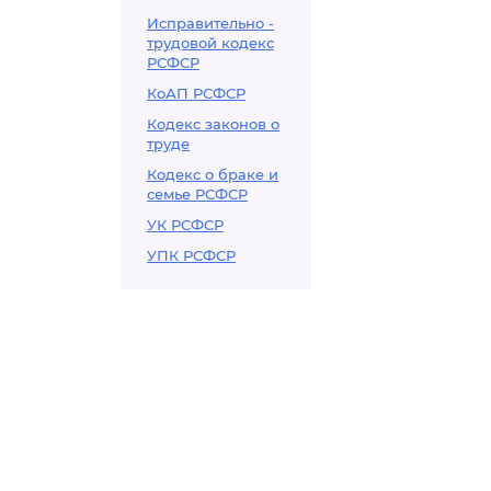
Исправительно -
трудовой кодекс
РСФСР
КоАП РСФСР
Кодекс законов о
труде
Кодекс о браке и
семье РСФСР
УК РСФСР
УПК РСФСР