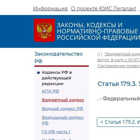
Информация
О проекте ЮИС Легалакт
ЗАКОНЫ, КОДЕКСЫ И
НОРМАТИВНО-ПРАВОВЫЕ 
РОССИЙСКОЙ ФЕДЕРАЦИ
Законодательство
|
"Бюджетный кодек
вступ. в силу с 01.07
РФ
Составление проек
Кодексы РФ в
действующей
Статья 179.3
редакции
АПК РФ
. - Федеральный
Бюджетный кодекс
Водный кодекс РФ
Воздушный кодекс
<
Статья 179.2
РФ
ГК РФ часть 1