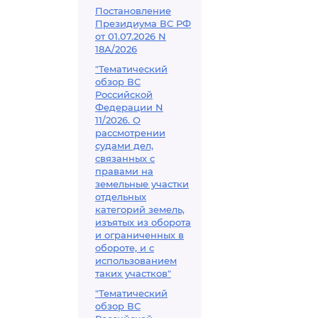
Постановление
Президиума ВС РФ
от 01.07.2026 N
18А/2026
"Тематический
обзор ВС
Российской
Федерации N
11/2026. О
рассмотрении
судами дел,
связанных с
правами на
земельные участки
отдельных
категорий земель,
изъятых из оборота
и ограниченных в
обороте, и с
использованием
таких участков"
"Тематический
обзор ВС