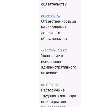
обязательству
ст. 395 ГК РФ
Ответственность за
неисполнение
денежного
обязательства
ст 20.25 КоАП РФ
Уклонение от
исполнения
административного
наказания
ст. 81 ТК РФ
Расторжение
трудового договора
по инициативе