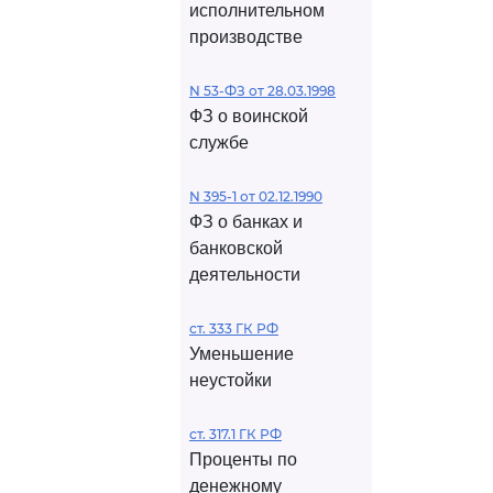
исполнительном
производстве
N 53-ФЗ от 28.03.1998
ФЗ о воинской
службе
N 395-1 от 02.12.1990
ФЗ о банках и
банковской
деятельности
ст. 333 ГК РФ
Уменьшение
неустойки
ст. 317.1 ГК РФ
Проценты по
денежному