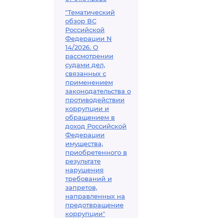
"Тематический
обзор ВС
Российской
Федерации N
14/2026. О
рассмотрении
судами дел,
связанных с
применением
законодательства о
противодействии
коррупции и
обращением в
доход Российской
Федерации
имущества,
приобретенного в
результате
нарушения
требований и
запретов,
направленных на
предотвращение
коррупции"