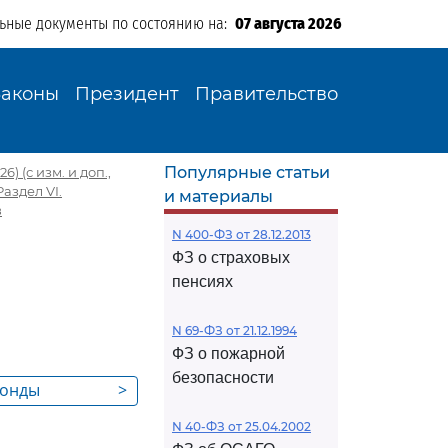
льные документы по состоянию на:
07 августа 2026
Законы
Президент
Правительство
Популярные статьи
) (с изм. и доп.,
Раздел VI.
и материалы
в
N 400-ФЗ от 28.12.2013
ФЗ о страховых
пенсиях
N 69-ФЗ от 21.12.1994
ФЗ о пожарной
безопасности
фонды
>
N 40-ФЗ от 25.04.2002