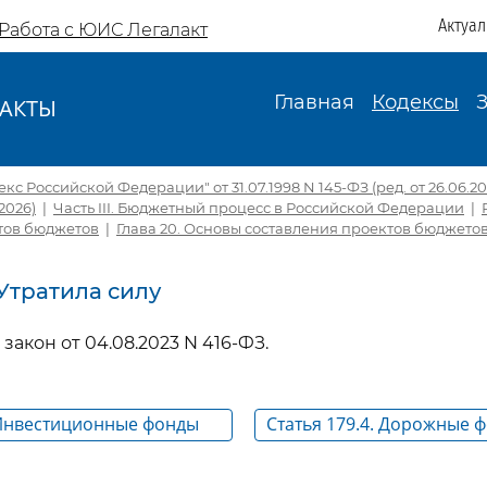
Актуа
Работа с ЮИС Легалакт
Главная
Кодексы
АКТЫ
И
с Российской Федерации" от 31.07.1998 N 145-ФЗ (ред. от 26.06.2026
.2026)
|
Часть III. Бюджетный процесс в Российской Федерации
|
тов бюджетов
|
Глава 20. Основы составления проектов бюджето
. Утратила силу
 закон от 04.08.2023 N 416-ФЗ.
. Инвестиционные фонды
Статья 179.4. Дорожные 