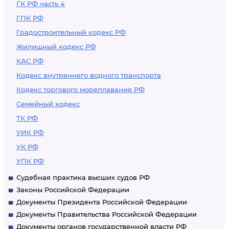
или приобретение
ГК РФ часть 4
которых
ГПК РФ
осуществляется
Градостроительный кодекс РФ
(планируется
Жилищный кодекс РФ
осуществлять) за
КАС РФ
счет средств
Кодекс внутреннего водного транспорта
федерального
Кодекс торгового мореплавания РФ
бюджета
Семейный кодекс
ТК РФ
УИК РФ
УК РФ
УПК РФ
Судебная практика высших судов РФ
Законы Российской Федерации
Документы Президента Российской Федерации
Документы Правительства Российской Федерации
Документы органов государственной власти РФ