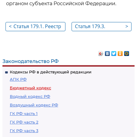
органом субъекта Российской Федерации.
<
Статья 179.1. Реестр
Статья 179.3.
>
объектов
Утратила силу
капитального
строительства,
объектов
Законодательство РФ
недвижимого
Кодексы РФ в действующей редакции
имущества,
АПК РФ
строительство
Бюджетный кодекс
(реконструкция, в
Водный кодекс РФ
том числе с
Воздушный кодекс РФ
элементами
реставрации,
ГК РФ часть 1
техническое
ГК РФ часть 2
перевооружение)
ГК РФ часть 3