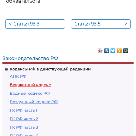
обязательств.
<
Статья 93.3.
Статья 93.5.
>
Предоставление
Бюджетные
бюджетных кредитов
кредиты за счет
бюджетам субъектов
средств целевых
Российской
иностранных
Законодательство РФ
Федерации, местным
кредитов
Кодексы РФ в действующей редакции
бюджетам
АПК РФ
Бюджетный кодекс
Водный кодекс РФ
Воздушный кодекс РФ
ГК РФ часть 1
ГК РФ часть 2
ГК РФ часть 3
ГК РФ часть 4