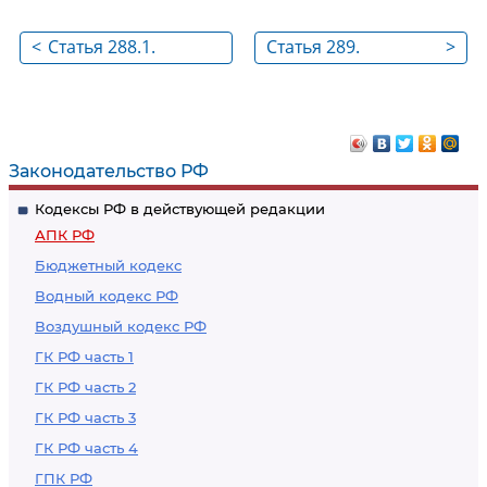
<
Статья 288.1.
Статья 289.
>
Особенности
Постановление
кассационного
арбитражного суда
производства,
кассационной
связанные с
инстанции
Законодательство РФ
пересмотром
Кодексы РФ в действующей редакции
вступившего в
АПК РФ
законную силу
Бюджетный кодекс
судебного приказа
Водный кодекс РФ
Воздушный кодекс РФ
ГК РФ часть 1
ГК РФ часть 2
ГК РФ часть 3
ГК РФ часть 4
ГПК РФ