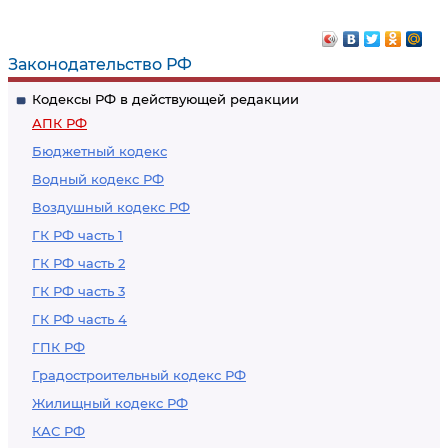
применения мер по
предварительного
обеспечению иска
судебного
заседания и
Законодательство РФ
прекращения
Кодексы РФ в действующей редакции
производства по
АПК РФ
делу
Бюджетный кодекс
Водный кодекс РФ
Воздушный кодекс РФ
ГК РФ часть 1
ГК РФ часть 2
ГК РФ часть 3
ГК РФ часть 4
ГПК РФ
Градостроительный кодекс РФ
Жилищный кодекс РФ
КАС РФ