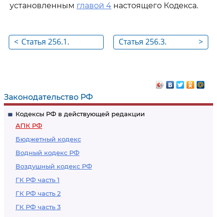
установленным
главой 4
настоящего Кодекса.
<
Статья 256.1.
Статья 256.3.
>
Производство по
Юрисдикционные
делам с участием
иммунитеты,
иностранного
процессуальные
государства
права и
Законодательство РФ
обязанности
Кодексы РФ в действующей редакции
иностранного
АПК РФ
государства,
Бюджетный кодекс
представительство
Водный кодекс РФ
Воздушный кодекс РФ
ГК РФ часть 1
ГК РФ часть 2
ГК РФ часть 3