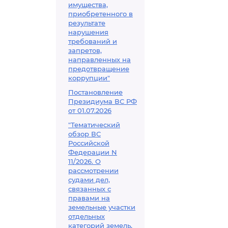
имущества,
приобретенного в
результате
нарушения
требований и
запретов,
направленных на
предотвращение
коррупции"
Постановление
Президиума ВС РФ
от 01.07.2026
"Тематический
обзор ВС
Российской
Федерации N
11/2026. О
рассмотрении
судами дел,
связанных с
правами на
земельные участки
отдельных
категорий земель,