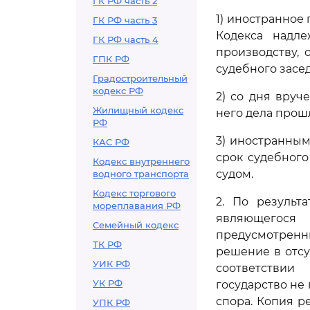
ГК РФ часть 2
1) иностранное
ГК РФ часть 3
Кодекса надл
ГК РФ часть 4
производству, 
ГПК РФ
судебного засе
Градостроительный
кодекс РФ
2) со дня вру
Жилищный кодекс
него дела прош
РФ
3) иностранным
КАС РФ
срок судебного
Кодекс внутреннего
судом.
водного транспорта
Кодекс торгового
2. По результ
мореплавания РФ
являющегося
Семейный кодекс
предусмотрен
ТК РФ
решение в отсу
УИК РФ
соответствии
УК РФ
государство не
спора. Копия р
УПК РФ