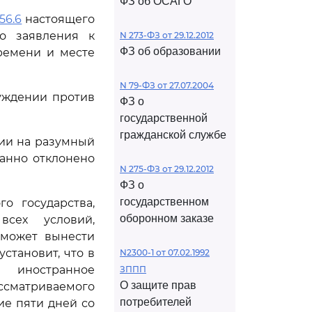
ФЗ об ОСАГО
56.6
настоящего
о заявления к
N 273-ФЗ от 29.12.2012
ФЗ об образовании
времени и месте
N 79-ФЗ от 27.07.2004
уждении против
ФЗ о
государственной
гражданской службе
нии на разумный
ванно отклонено
N 275-ФЗ от 29.12.2012
ФЗ о
государственном
о государства,
оборонном заказе
сех условий,
 может вынести
становит, что в
N2300-1 от 07.02.1992
и иностранное
ЗППП
О защите прав
ассматриваемого
потребителей
ие пяти дней со