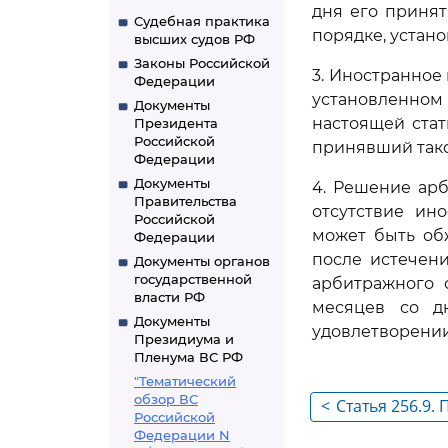
дня его приня
Судебная практика
порядке, устан
высших судов РФ
Законы Российской
3. Иностранное 
Федерации
установленно
Документы
настоящей стат
Президента
Российской
принявший тако
Федерации
Документы
4. Решение арб
Правительства
отсутствие ин
Российской
может быть об
Федерации
после истечен
Документы органов
государственной
арбитражного с
власти РФ
месяцев со д
Документы
удовлетворении
Президиума и
Пленума ВС РФ
"Тематический
обзор ВС
<
Статья 256.9
Российской
взаимности
Федерации N