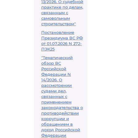
13/2026. О судебной
практике по делам,
связанным с
самовольным
строительством"
Постановление
Президиума ВС РФ
от 01.07.2026 N 272-
ПЭК25
"Тематический
обзор ВС
Российской
Федерации N
14/2026. О
рассмотрении
судами дел,
связанных с
применением
законодательства о
противодействии
коррупции и
обращением в
доход Российской
Федерации