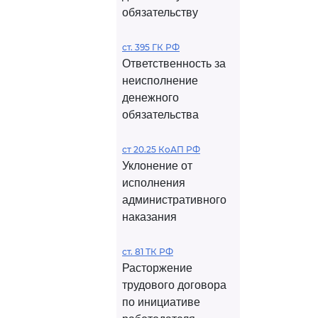
обязательству
ст. 395 ГК РФ
Ответственность за
неисполнение
денежного
обязательства
ст 20.25 КоАП РФ
Уклонение от
исполнения
административного
наказания
ст. 81 ТК РФ
Расторжение
трудового договора
по инициативе