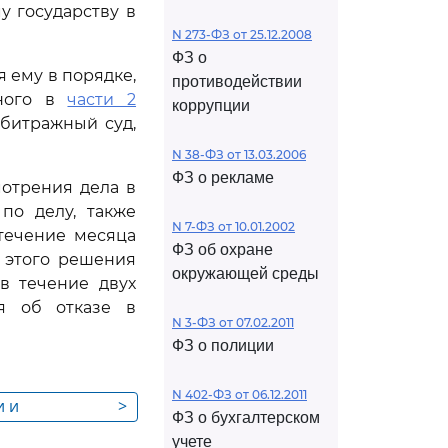
 государству в
N 273-ФЗ от 25.12.2008
ФЗ о
я ему в порядке,
противодействии
нного в
части 2
коррупции
рбитражный суд,
N 38-ФЗ от 13.03.2006
ФЗ о рекламе
мотрения дела в
по делу, также
N 7-ФЗ от 10.01.2002
течение месяца
ФЗ об охране
 этого решения
окружающей среды
 в течение двух
я об отказе в
N 3-ФЗ от 07.02.2011
ФЗ о полиции
N 402-ФЗ от 06.12.2011
и и
>
ФЗ о бухгалтерском
о государства
учете