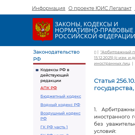
Информация
О проекте ЮИС Легалакт
ЗАКОНЫ, КОДЕКСЫ И
НОРМАТИВНО-ПРАВОВЫЕ 
РОССИЙСКОЙ ФЕДЕРАЦИ
Законодательство
|
"Арбитражный пр
15.12.2025) (с изм. и 
РФ
иностранных лиц
|
Кодексы РФ в
действующей
Статья 256.1
редакции
государства
АПК РФ
Бюджетный кодекс
Водный кодекс РФ
1. Арбитражны
Воздушный кодекс
иностранного г
РФ
без уважитель
ГК РФ часть 1
условий: