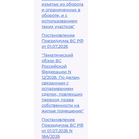
изъятых из оборота
и ограниченных в
обороте, и с
использованием
таких участков"
Постановление
Президиума ВС РФ
от 01.07.2026
"Тематический
обзор ВС
Российской
Федерации N
12/2026. По делам,
связанным с
оспариванием
сделок, повлекших
переход права
собственности на
жилые помещения"
Постановление
Президиума ВС РФ
от 01.07.2026 N
18А/2026