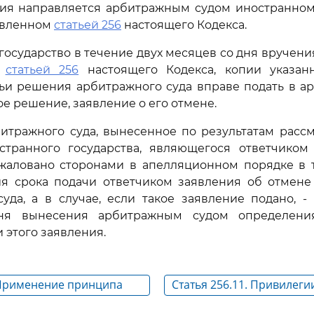
тия направляется арбитражным судом иностранному
овленном
статьей 256
настоящего Кодекса.
государство в течение двух месяцев со дня вручени
м
статьей 256
настоящего Кодекса, копии указа
ьи решения арбитражного суда вправе подать в а
е решение, заявление о его отмене.
итражного суда, вынесенное по результатам расс
остранного государства, являющегося ответчиком 
жаловано сторонами в апелляционном порядке в 
ия срока подачи ответчиком заявления об отмене
уда, а в случае, если такое заявление подано, -
ня вынесения арбитражным судом определени
 этого заявления.
. Применение принципа
Статья 256.11. Привилеги
иммунитеты иностранног