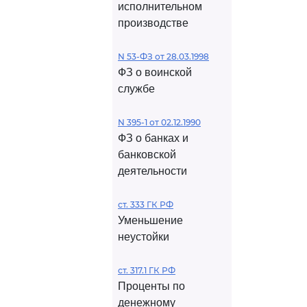
исполнительном
производстве
N 53-ФЗ от 28.03.1998
ФЗ о воинской
службе
N 395-1 от 02.12.1990
ФЗ о банках и
банковской
деятельности
ст. 333 ГК РФ
Уменьшение
неустойки
ст. 317.1 ГК РФ
Проценты по
денежному