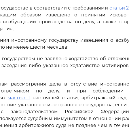
 государство в соответствии с требованиями
статьи 2
ежащим образом извещено о принятии исковог
о возбуждении производства по делу, а также о 
дания;
чения иностранному государству извещения о возб
ло не менее шести месяцев;
 государством не заявлено ходатайство об отложе
 заседания либо указанное ходатайство мотивиро
атам рассмотрения дела в отсутствие иностранног
 ответчиком по делу, и при соблюдении в
ных
частью 1
настоящей статьи, арбитражный суд
тствие указанного иностранного государства, если у
 с законодательством Российской Федераци
 пользуется судебным иммунитетом в отношении р
ешения арбитражного суда не позднее чем в течен