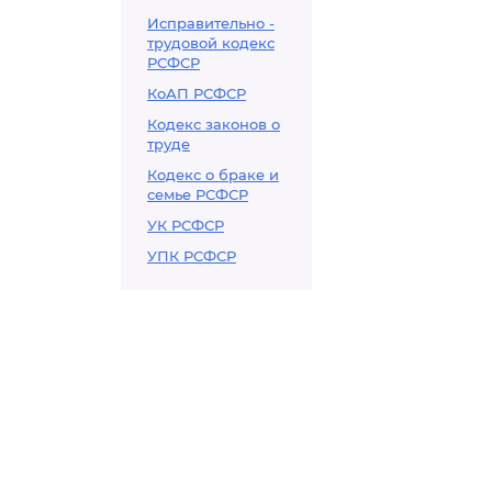
Исправительно -
трудовой кодекс
РСФСР
КоАП РСФСР
Кодекс законов о
труде
Кодекс о браке и
семье РСФСР
УК РСФСР
УПК РСФСР