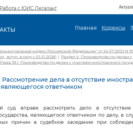
Актуал
Работа с ЮИС Легалакт
Главная
Кодексы
АКТЫ
И
оцессуальный кодекс Российской Федерации" от 24.07.2002 N 95-
доп., вступ. в силу с 01.01.2026)
|
Раздел V. Производство по делам с
Глава 33.1. Производство по делам с участием иностранного госуд
0. Рассмотрение дела в отсутствие иностр
, являющегося ответчиком
й суд вправе рассмотреть дело в отсутствие
осударства, являющегося ответчиком по делу, в сл
ных причин в судебное заседание при соблюд