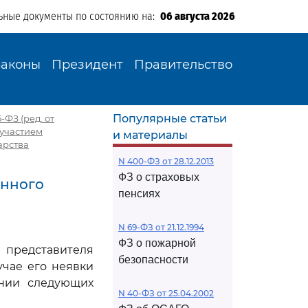
ьные документы по состоянию на:
06 августа 2026
Законы
Президент
Правительство
Популярные статьи
ФЗ (ред. от
 участием
и материалы
арства
N 400-ФЗ от 28.12.2013
ФЗ о страховых
анного
пенсиях
N 69-ФЗ от 21.12.1994
ФЗ о пожарной
 представителя
безопасности
учае его неявки
ении следующих
N 40-ФЗ от 25.04.2002