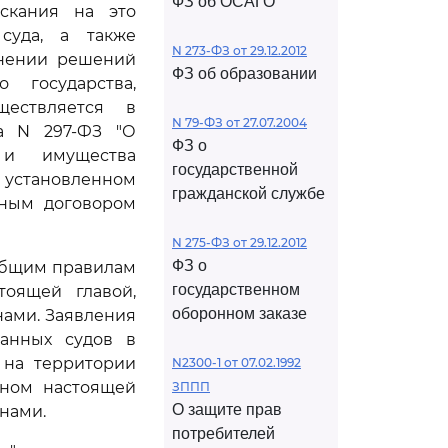
ФЗ об ОСАГО
скания на это
суда, а также
N 273-ФЗ от 29.12.2012
лнении решений
ФЗ об образовании
 государства,
ществляется в
N 79-ФЗ от 27.07.2004
а N 297-ФЗ "О
ФЗ о
 и имущества
государственной
 установленном
гражданской службе
дным договором
N 275-ФЗ от 29.12.2012
ФЗ о
 общим правилам
государственном
тоящей главой,
оборонном заказе
нами. Заявления
анных судов в
 на территории
N2300-1 от 07.02.1992
нном настоящей
ЗППП
О защите прав
нами.
потребителей