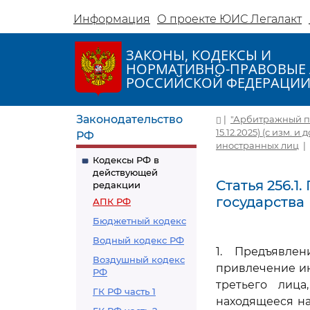
Информация
О проекте ЮИС Легалакт
ЗАКОНЫ, КОДЕКСЫ И
НОРМАТИВНО-ПРАВОВЫЕ 
РОССИЙСКОЙ ФЕДЕРАЦИ
Законодательство
|
"Арбитражный пр
15.12.2025) (с изм. и 
РФ
иностранных лиц
|
Кодексы РФ в
действующей
Статья 256.1
редакции
государства
АПК РФ
Бюджетный кодекс
Водный кодекс РФ
1. Предъявле
Воздушный кодекс
привлечение ин
РФ
третьего лица
ГК РФ часть 1
находящееся н