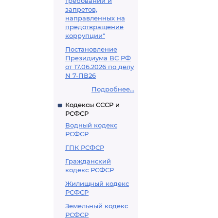
требований и
запретов,
направленных на
предотвращение
коррупции"
Постановление
Президиума ВС РФ
от 17.06.2026 по делу
N 7-ПВ26
Подробнее...
Кодексы СССР и
РСФСР
Водный кодекс
РСФСР
ГПК РСФСР
Гражданский
кодекс РСФСР
Жилищный кодекс
РСФСР
Земельный кодекс
РСФСР