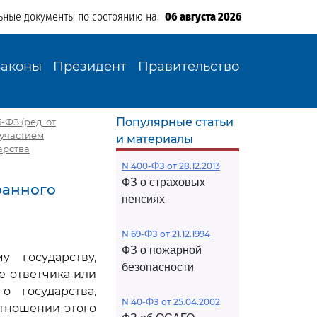
ьные документы по состоянию на:
06 августа 2026
Законы
Президент
Правительство
Популярные статьи
ФЗ (ред. от
 участием
и материалы
арства
N 400-ФЗ от 28.12.2013
ФЗ о страховых
транного
пенсиях
N 69-ФЗ от 21.12.1994
ФЗ о пожарной
 государству,
безопасности
е ответчика или
о государства,
N 40-ФЗ от 25.04.2002
тношении этого