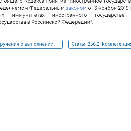
астоящего Кодекса понятие "иностранное государств
пределяемом Федеральным
законом
от 3 ноября 2015 
ных иммунитетах иностранного государства
осударства в Российской Федерации".
Поручения о выполнении
Статья 256.2. Компетенци
оцессуальных действий
арбитражных судов по де
участием иностранного г