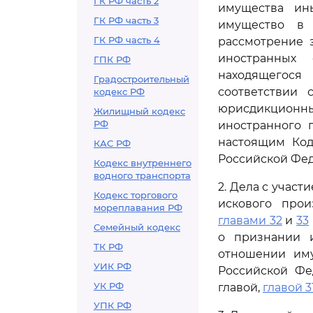
ГК РФ часть 2
имущества ин
ГК РФ часть 3
имущество в 
ГК РФ часть 4
рассмотрение 
иностранных 
ГПК РФ
находящегося
Градостроительный
соответствии
кодекс РФ
юрисдикцион
Жилищный кодекс
РФ
иностранного 
настоящим Код
КАС РФ
Российской Фе
Кодекс внутреннего
водного транспорта
2. Дела с учас
Кодекс торгового
искового прои
мореплавания РФ
главами 32
и
33
Семейный кодекс
о признании 
ТК РФ
отношении иму
УИК РФ
Российской Фе
УК РФ
главой,
главой 3
УПК РФ