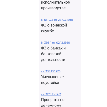
исполнительном
производстве
N 53-ФЗ от 28.03.1998
ФЗ о воинской
службе
N 395-1 от 02.12.1990
ФЗ о банках и
банковской
деятельности
ст. 333 ГК РФ
Уменьшение
неустойки
ст. 317.1 ГК РФ
Проценты по
денежному