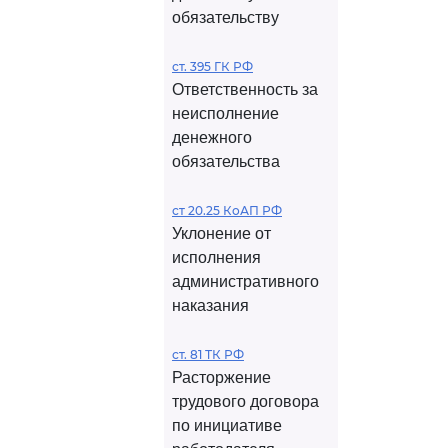
обязательству
ст. 395 ГК РФ
Ответственность за
неисполнение
денежного
обязательства
ст 20.25 КоАП РФ
Уклонение от
исполнения
административного
наказания
ст. 81 ТК РФ
Расторжение
трудового договора
по инициативе