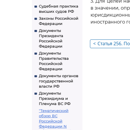
3. Для целей н
Судебная практика
в значении, о
высших судов РФ
юрисдикцион
Законы Российской
иностранного г
Федерации
Документы
Президента
Российской
<
Статья 256. 
Федерации
отдельных пр
Документы
Правительства
Российской
Федерации
Документы органов
государственной
власти РФ
Документы
Президиума и
Пленума ВС РФ
"Тематический
обзор ВС
Российской
Федерации N