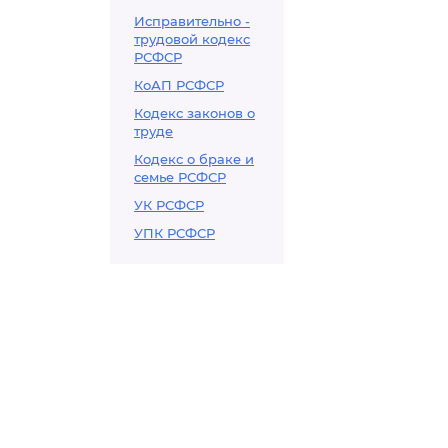
Исправительно -
трудовой кодекс
РСФСР
КоАП РСФСР
Кодекс законов о
труде
Кодекс о браке и
семье РСФСР
УК РСФСР
УПК РСФСР