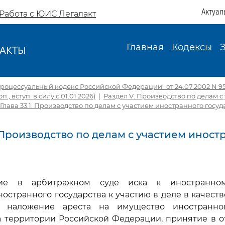
Актуал
Работа с ЮИС Легалакт
Главная
Кодексы
АКТЫ
И
оцессуальный кодекс Российской Федерации" от 24.07.2002 N 95-
доп., вступ. в силу с 01.01.2026)
|
Раздел V. Производство по делам с
Глава 33.1. Производство по делам с участием иностранного госуд
. Производство по делам с участием инос
ние в арбитражном суде иска к иностранному
остранного государства к участию в деле в качеств
, наложение ареста на имущество иностранног
а территории Российской Федерации, принятие в о