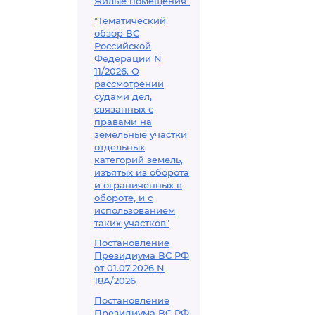
жилые помещения"
"Тематический
обзор ВС
Российской
Федерации N
11/2026. О
рассмотрении
судами дел,
связанных с
правами на
земельные участки
отдельных
категорий земель,
изъятых из оборота
и ограниченных в
обороте, и с
использованием
таких участков"
Постановление
Президиума ВС РФ
от 01.07.2026 N
18А/2026
Постановление
Президиума ВС РФ