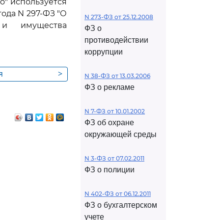
о" используется
года N 297-ФЗ "О
N 273-ФЗ от 25.12.2008
 и имущества
ФЗ о
противодействии
коррупции
я
>
N 38-ФЗ от 13.03.2006
лам с
ФЗ о рекламе
осударства
N 7-ФЗ от 10.01.2002
ФЗ об охране
окружающей среды
N 3-ФЗ от 07.02.2011
ФЗ о полиции
N 402-ФЗ от 06.12.2011
ФЗ о бухгалтерском
учете