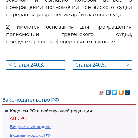
прекращении полномочий третейского судьи
передан на разрешение арбитражного суда;
2) имеются основания для прекращения
полномочий третейского судьи,
предусмотренные федеральным законом.
<
Статья 240.3.
Статья 240.5.
>
Порядок
Определение
рассмотрения
арбитражного суда
заявления о
по делу о
содействии
выполнении
Законодательство РФ
арбитражными
Кодексы РФ в действующей редакции
судами функций
АПК РФ
содействия в
Бюджетный кодекс
отношении
Водный кодекс РФ
третейских судов