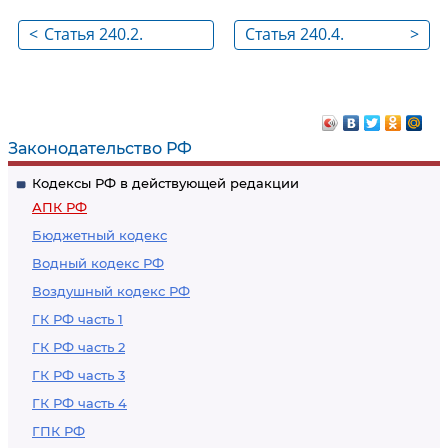
<
Статья 240.2.
Статья 240.4.
>
Требования к
Основания для
заявлению о
удовлетворения
выполнении
заявления о
арбитражными
содействии
Законодательство РФ
судами функций
Кодексы РФ в действующей редакции
содействия в
АПК РФ
отношении
Бюджетный кодекс
третейского суда
Водный кодекс РФ
Воздушный кодекс РФ
ГК РФ часть 1
ГК РФ часть 2
ГК РФ часть 3
ГК РФ часть 4
ГПК РФ