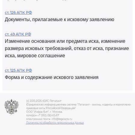
ст. 126 АПК РФ
Документы, прилагаемые к исковому заявлению
ст. 49 АПК РФ
Изменение основания или предмета иска, изменение
размера исковых требований, отказ от иска, признание
иска, мировое соглашение
ст. 125 АПК РФ
Форма и содержание искового заявления
(c) 2015-2026 ЮИС Легалакт
Юридическая информационная система "Легалакт - законы, кодексы и нормативно-
правовые акты Российской Федерации"
ООО "Инфра-Бит", г. Москва.
телефон +7 (910) 050-65-67
электронная почта: info@legalacts.ru
Политика по обработке персональных данных