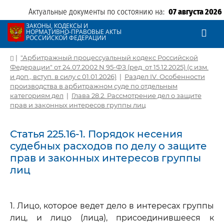
Актуальные документы по состоянию на:
07 августа 2026
ЗАКОНЫ, КОДЕКСЫ И
НОРМАТИВНО-ПРАВОВЫЕ АКТЫ
РОССИЙСКОЙ ФЕДЕРАЦИИ
|
"Арбитражный процессуальный кодекс Российской
Федерации" от 24.07.2002 N 95-ФЗ (ред. от 15.12.2025) (с изм.
и доп., вступ. в силу с 01.01.2026)
|
Раздел IV. Особенности
производства в арбитражном суде по отдельным
категориям дел
|
Глава 28.2. Рассмотрение дел о защите
прав и законных интересов группы лиц
Статья 225.16-1. Порядок несения
судебных расходов по делу о защите
прав и законных интересов группы
лиц
1. Лицо, которое ведет дело в интересах группы
лиц, и лицо (лица), присоединившееся к