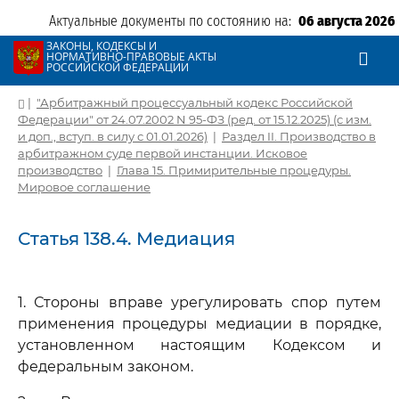
Актуальные документы по состоянию на:
06 августа 2026
ЗАКОНЫ, КОДЕКСЫ И
НОРМАТИВНО-ПРАВОВЫЕ АКТЫ
РОССИЙСКОЙ ФЕДЕРАЦИИ
|
"Арбитражный процессуальный кодекс Российской
Федерации" от 24.07.2002 N 95-ФЗ (ред. от 15.12.2025) (с изм.
и доп., вступ. в силу с 01.01.2026)
|
Раздел II. Производство в
арбитражном суде первой инстанции. Исковое
производство
|
Глава 15. Примирительные процедуры.
Мировое соглашение
Статья 138.4. Медиация
1. Стороны вправе урегулировать спор путем
применения процедуры медиации в порядке,
установленном настоящим Кодексом и
федеральным законом.