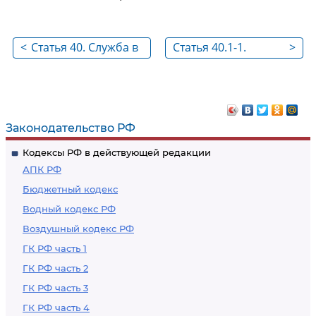
<
Статья 40. Служба в
Статья 40.1-1.
>
органах и
Документы и
организациях
сведения,
прокуратуры
представляемые
при поступлении на
Законодательство РФ
службу в органы и
Кодексы РФ в действующей редакции
организации
АПК РФ
прокуратуры,
Бюджетный кодекс
особенности их
Водный кодекс РФ
рассмотрения и
Воздушный кодекс РФ
проверки
ГК РФ часть 1
ГК РФ часть 2
ГК РФ часть 3
ГК РФ часть 4