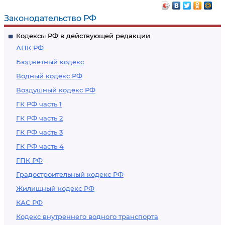
налагаемые на лиц,
бумаг (долей
замещающих
участия, паев в
Законодательство РФ
государственные
уставных
Кодексы РФ в действующей редакции
должности
(складочных)
АПК РФ
Российской
капиталах
Бюджетный кодекс
Федерации,
организаций) в
Водный кодекс РФ
государственные
доверительное
Воздушный кодекс РФ
должности субъектов
управление в целях
Российской
предотвращения
ГК РФ часть 1
Федерации,
конфликта
ГК РФ часть 2
муниципальные
интересов
ГК РФ часть 3
должности
ГК РФ часть 4
ГПК РФ
Градостроительный кодекс РФ
Жилищный кодекс РФ
КАС РФ
Кодекс внутреннего водного транспорта