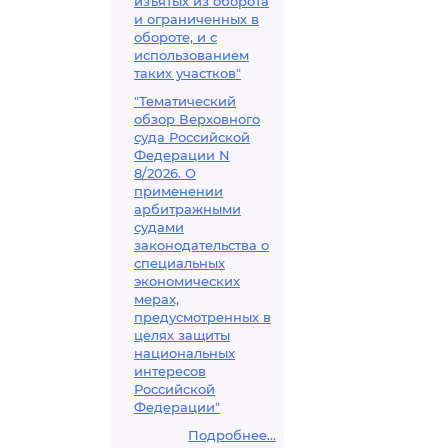
изъятых из оборота
и ограниченных в
обороте, и с
использованием
таких участков"
"Тематический
обзор Верховного
суда Российской
Федерации N
8/2026. О
применении
арбитражными
судами
законодательства о
специальных
экономических
мерах,
предусмотренных в
целях защиты
национальных
интересов
Российской
Федерации"
Подробнее...