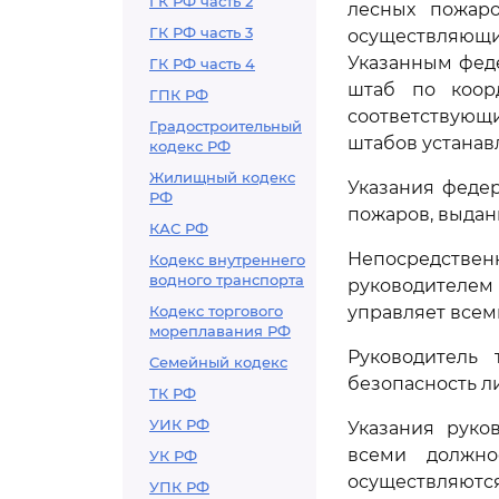
ГК РФ часть 2
лесных пожаро
ГК РФ часть 3
осуществляющи
Указанным фед
ГК РФ часть 4
штаб по коор
ГПК РФ
соответствующ
Градостроительный
штабов устанав
кодекс РФ
Жилищный кодекс
Указания феде
РФ
пожаров, выдан
КАС РФ
Непосредстве
Кодекс внутреннего
водного транспорта
руководителем
Кодекс торгового
управляет всем
мореплавания РФ
Руководитель 
Семейный кодекс
безопасность л
ТК РФ
УИК РФ
Указания руко
всеми должно
УК РФ
осуществляют
УПК РФ