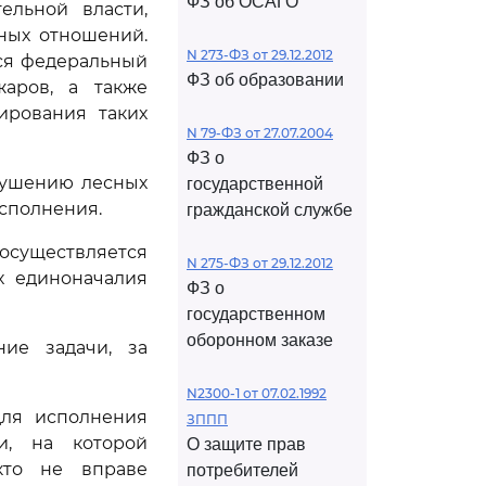
ФЗ об ОСАГО
ельной власти,
ных отношений.
N 273-ФЗ от 29.12.2012
ся федеральный
ФЗ об образовании
аров, а также
ирования таких
N 79-ФЗ от 27.07.2004
ФЗ о
тушению лесных
государственной
исполнения.
гражданской службе
существляется
N 275-ФЗ от 29.12.2012
х единоначалия
ФЗ о
государственном
оборонном заказе
ние задачи, за
N2300-1 от 07.02.1992
для исполнения
ЗППП
и, на которой
О защите прав
кто не вправе
потребителей