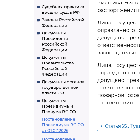
вмешиваться в 
Судебная практика
распоряжения п
высших судов РФ
Законы Российской
Лица, осущест
Федерации
оправданного 
Документы
допущено прев
Президента
Российской
ответственно
Федерации
законодательст
Документы
Правительства
Лица, осущест
Российской
оправданного 
Федерации
допущено прев
Документы органов
государственной
ответственност
власти РФ
пожарной охра
Документы
соответствии с
Президиума и
Пленума ВС РФ
Постановление
Президиума ВС РФ
<
Статья 22. Ту
от 01.07.2026
проведение а
Постановление