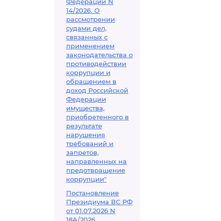
Федерации N
14/2026. О
рассмотрении
судами дел,
связанных с
применением
законодательства о
противодействии
коррупции и
обращением в
доход Российской
Федерации
имущества,
приобретенного в
результате
нарушения
требований и
запретов,
направленных на
предотвращение
коррупции"
Постановление
Президиума ВС РФ
от 01.07.2026 N
18А/2026