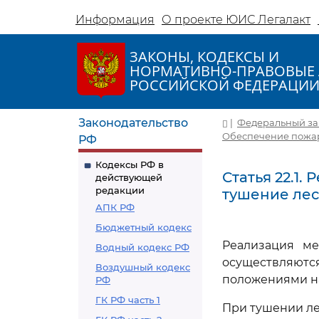
Информация
О проекте ЮИС Легалакт
ЗАКОНЫ, КОДЕКСЫ И
НОРМАТИВНО-ПРАВОВЫЕ 
РОССИЙСКОЙ ФЕДЕРАЦИ
Законодательство
|
Федеральный зако
Обеспечение пожа
РФ
Кодексы РФ в
Статья 22.1.
действующей
редакции
тушение ле
АПК РФ
Бюджетный кодекс
Реализация ме
Водный кодекс РФ
осуществляют
Воздушный кодекс
положениями на
РФ
ГК РФ часть 1
При тушении ле