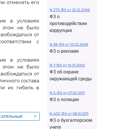
ли отменять его
N 273-ФЗ от 25.12.2008
ФЗ о
шие в условиях
противодействии
и этом не было
коррупции
вобождаться от
оответствии с
N 38-ФЗ от 13.03.2006
ФЗ о рекламе
шие в условиях
N 7-ФЗ от 10.01.2002
и этом не было
ФЗ об охране
вобождаться от
окружающей среды
личного состава
ли их гибель в
N 3-ФЗ от 07.02.2011
ФЗ о полиции
N 402-ФЗ от 06.12.2011
асательные
>
ФЗ о бухгалтерском
учете