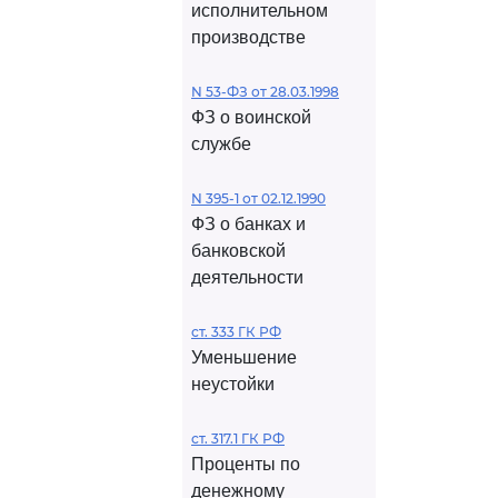
исполнительном
производстве
N 53-ФЗ от 28.03.1998
ФЗ о воинской
службе
N 395-1 от 02.12.1990
ФЗ о банках и
банковской
деятельности
ст. 333 ГК РФ
Уменьшение
неустойки
ст. 317.1 ГК РФ
Проценты по
денежному