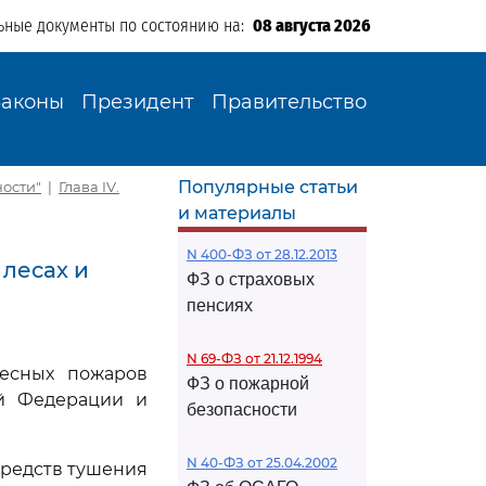
ьные документы по состоянию на:
08 августа 2026
Законы
Президент
Правительство
Популярные статьи
ности"
|
Глава IV.
и материалы
N 400-ФЗ от 28.12.2013
 лесах и
ФЗ о страховых
пенсиях
N 69-ФЗ от 21.12.1994
лесных пожаров
ФЗ о пожарной
й Федерации и
безопасности
N 40-ФЗ от 25.04.2002
средств тушения