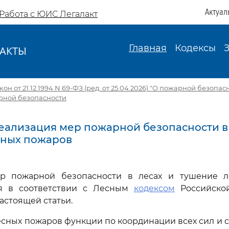
Актуал
Работа с ЮИС Легалакт
Главная
Кодексы
АКТЫ
И
н от 21.12.1994 N 69-ФЗ (ред. от 25.04.2026) "О пожарной безопас
рной безопасности
 Реализация мер пожарной безопасности в
сных пожаров
р пожарной безопасности в лесах и тушение 
ся в соответствии с Лесным
кодексом
Российско
стоящей статьи.
сных пожаров функции по координации всех сил и 