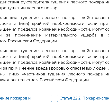
действия руководителя тушения лесного пожара и
ри тушении лесного пожара.
влявшие тушение лесного пожара, действовав
риска и (или) крайней необходимости, если пр
ышения пределов крайней необходимости, могут ос
сти за причинение материального ущерба в с
вом Российской Федерации.
влявшие тушение лесного пожара, действовав
риска и (или) крайней необходимости, если пр
ышения пределов крайней необходимости, могут ос
и за причинение вреда здоровью спасаемых людей, 
ны, иных участников тушения лесного пожара и
 законодательством Российской Федерации.
шение пожаров и
Статья 22.2. Пожарно-сп
варийно-спасательных
гарнизоны