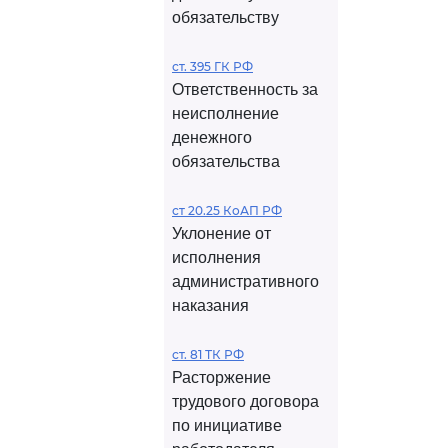
обязательству
ст. 395 ГК РФ
Ответственность за
неисполнение
денежного
обязательства
ст 20.25 КоАП РФ
Уклонение от
исполнения
административного
наказания
ст. 81 ТК РФ
Расторжение
трудового договора
по инициативе