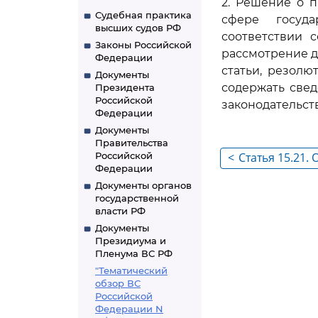
2. Решение о 
Судебная практика
сфере госуда
высших судов РФ
соответствии 
Законы Российской
рассмотрение д
Федерации
статьи, резол
Документы
содержать свед
Президента
Российской
законодательст
Федерации
Документы
Правительства
Российской
<
Статья 15.21.
Федерации
выделение де
Документы органов
законодательс
государственной
власти РФ
государствен
Документы
Президиума и
Пленума ВС РФ
"Тематический
обзор ВС
Российской
Федерации N