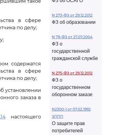
ФЗ об ОСАГО
вершившим такое
N 273-ФЗ от 29.12.2012
льства в сфере
ФЗ об образовании
тчика по делу;
N 79-ФЗ от 27.07.2004
у;
ФЗ о
государственной
гражданской службе
ором содержатся
льства в сфере
N 275-ФЗ от 29.12.2012
тчика по делу;
ФЗ о
государственном
об установлении
оборонном заказе
онного заказа в
N2300-1 от 07.02.1992
.14
настоящего
ЗППП
О защите прав
потребителей