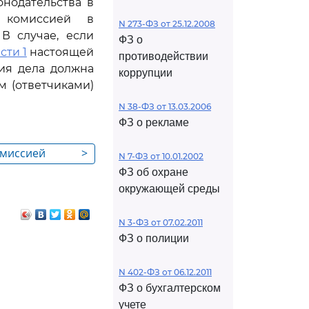
нодательства в
я комиссией в
N 273-ФЗ от 25.12.2008
В случае, если
ФЗ о
сти 1
настоящей
противодействии
ия дела должна
коррупции
м (ответчиками)
N 38-ФЗ от 13.03.2006
ФЗ о рекламе
омиссией
>
N 7-ФЗ от 10.01.2002
шении
ФЗ об охране
е
окружающей среды
ного заказа
N 3-ФЗ от 07.02.2011
ФЗ о полиции
N 402-ФЗ от 06.12.2011
ФЗ о бухгалтерском
учете