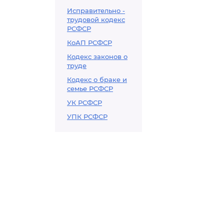
Исправительно -
трудовой кодекс
РСФСР
КоАП РСФСР
Кодекс законов о
труде
Кодекс о браке и
семье РСФСР
УК РСФСР
УПК РСФСР