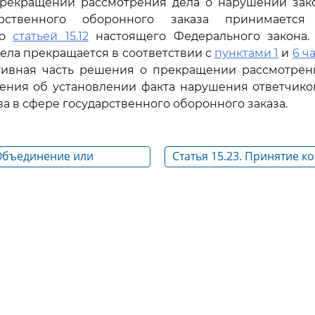
прекращении рассмотрения дела о нарушении зако
рственного оборонного заказа принимаетс
со
статьей 15.12
настоящего Федерального закона. 
ела прекращается в соответствии с
пунктами 1
и
6 ча
ютивная часть решения о прекращении рассмотрен
ения об установлении факта нарушения ответчико
ва в сфере государственного оборонного заказа.
 Объединение или
Статья 15.23. Принятие к
л о нарушении
решения по делу о нару
тва в сфере
законодательства в сфер
ного оборонного заказа
государственного оборон