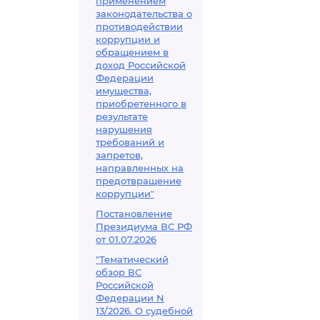
применением
законодательства о
противодействии
коррупции и
обращением в
доход Российской
Федерации
имущества,
приобретенного в
результате
нарушения
требований и
запретов,
направленных на
предотвращение
коррупции"
Постановление
Президиума ВС РФ
от 01.07.2026
"Тематический
обзор ВС
Российской
Федерации N
13/2026. О судебной