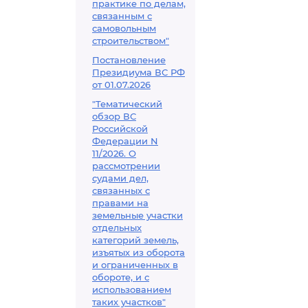
практике по делам,
связанным с
самовольным
строительством"
Постановление
Президиума ВС РФ
от 01.07.2026
"Тематический
обзор ВС
Российской
Федерации N
11/2026. О
рассмотрении
судами дел,
связанных с
правами на
земельные участки
отдельных
категорий земель,
изъятых из оборота
и ограниченных в
обороте, и с
использованием
таких участков"