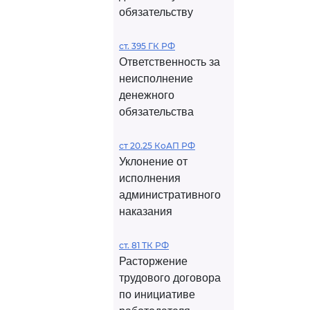
обязательству
ст. 395 ГК РФ
Ответственность за
неисполнение
денежного
обязательства
ст 20.25 КоАП РФ
Уклонение от
исполнения
административного
наказания
ст. 81 ТК РФ
Расторжение
трудового договора
по инициативе