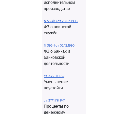
исполнительном
производстве
N 53-ФЗ от 28.03.1998
ФЗ о воинской
службе
N 395-1 от 02.12.1990
ФЗ о банках и
банковской
деятельности
ст. 333 ГК РФ
Уменьшение
неустойки
ст. 317.1 ГК РФ
Проценты по
денежному