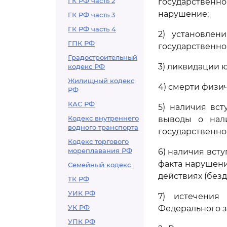
ГК РФ часть 2
государственно
нарушение;
ГК РФ часть 3
ГК РФ часть 4
2) установлен
ГПК РФ
государственног
Градостроительный
3) ликвидации ю
кодекс РФ
Жилищный кодекс
4) смерти физич
РФ
КАС РФ
5) наличия вст
Кодекс внутреннего
выводы о нали
водного транспорта
государственног
Кодекс торгового
мореплавания РФ
6) наличия вст
факта нарушени
Семейный кодекс
действиях (безд
ТК РФ
УИК РФ
7) истечения
УК РФ
Федерального з
УПК РФ