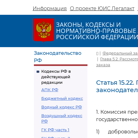
Информация
О проекте ЮИС Легалакт
ЗАКОНЫ, КОДЕКСЫ И
НОРМАТИВНО-ПРАВОВЫЕ 
РОССИЙСКОЙ ФЕДЕРАЦИ
Законодательство
|
Федеральный зако
|
Глава 5.2. Рассм
РФ
заказа
Кодексы РФ в
действующей
Статья 15.2
редакции
законодател
АПК РФ
Бюджетный кодекс
Водный кодекс РФ
1. Комиссия пр
Воздушный кодекс
государственног
РФ
ГК РФ часть 1
1) добровол