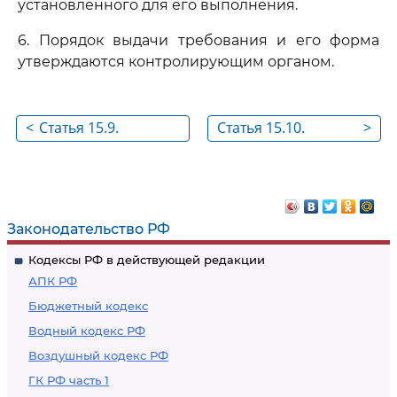
установленного для его выполнения.
6. Порядок выдачи требования и его форма
утверждаются контролирующим органом.
<
Статья 15.9.
Статья 15.10.
>
Оформление
Обязанность
результатов
контролирующего
проверки
органа по
соблюдению
Законодательство РФ
охраняемой
Кодексы РФ в действующей редакции
законом тайны и
АПК РФ
обеспечению
Бюджетный кодекс
конфиденциальности
Водный кодекс РФ
персональных
Воздушный кодекс РФ
данных
ГК РФ часть 1