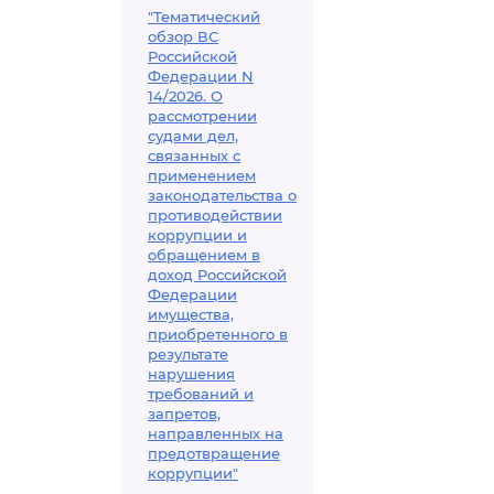
"Тематический
обзор ВС
Российской
Федерации N
14/2026. О
рассмотрении
судами дел,
связанных с
применением
законодательства о
противодействии
коррупции и
обращением в
доход Российской
Федерации
имущества,
приобретенного в
результате
нарушения
требований и
запретов,
направленных на
предотвращение
коррупции"