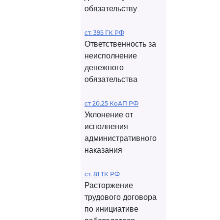
обязательству
ст. 395 ГК РФ
Ответственность за
неисполнение
денежного
обязательства
ст 20.25 КоАП РФ
Уклонение от
исполнения
административного
наказания
ст. 81 ТК РФ
Расторжение
трудового договора
по инициативе