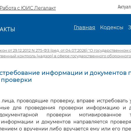
Актуа
Работа с ЮИС Легалакт
Главная
Кодексы
АКТЫ
И
н от 29.12.2012 N 275-ФЗ (ред. от 04.07.2026) "О государственном
рственный контроль (надзор) в сфере государственного оборонного
. Истребование информации и документов 
 проверки
 лица, проводящие проверку, вправе истребовать
имые для проведения проверки информацию и д
документарной проверки мотивированное 
 информации и документов направляется провер
лением о вручении либо вручается ему или его пр