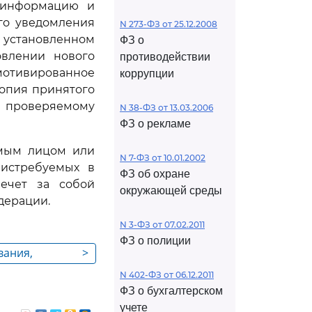
 информацию и
го уведомления
N 273-ФЗ от 25.12.2008
 установленном
ФЗ о
овлении нового
противодействии
мотивированное
коррупции
Копия принятого
я проверяемому
N 38-ФЗ от 13.03.2006
ФЗ о рекламе
емым лицом или
N 7-ФЗ от 10.01.2002
 истребуемых в
ФЗ об охране
лечет за собой
окружающей среды
дерации.
N 3-ФЗ от 07.02.2011
ФЗ о полиции
вания,
>
лу,
N 402-ФЗ от 06.12.2011
едении
ФЗ о бухгалтерском
нию
учете