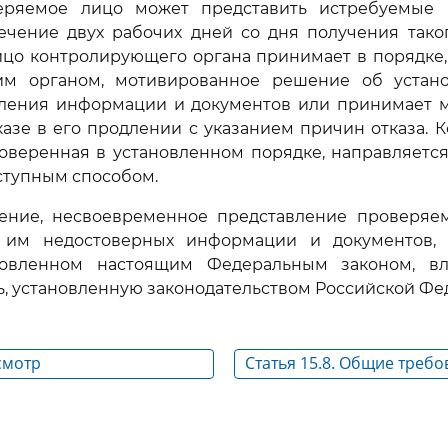
веряемое лицо может представить истребуемые
течение двух рабочих дней со дня получения тако
ицо контролирующего органа принимает в порядке,
м органом, мотивированное решение об устан
вления информации и документов или принимает 
азе в его продлении с указанием причин отказа. 
товеренная в установленном порядке, направляетс
ступным способом.
ление, несвоевременное представление проверя
 им недостоверных информации и документов,
новленном настоящим Федеральным законом, в
ь, установленную законодательством Российской Фе
Осмотр
Статья 15.8. Общие требо
предъявляемые к протоко
составленному при пров
действий по осуществле