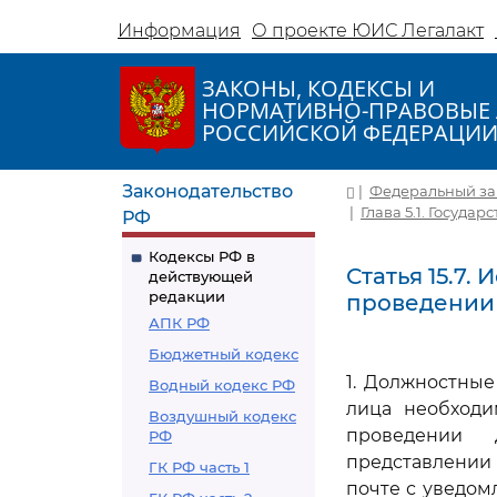
Информация
О проекте ЮИС Легалакт
ЗАКОНЫ, КОДЕКСЫ И
НОРМАТИВНО-ПРАВОВЫЕ 
РОССИЙСКОЙ ФЕДЕРАЦИ
Законодательство
|
Федеральный зако
|
Глава 5.1. Госуда
РФ
Кодексы РФ в
Статья 15.7
действующей
редакции
проведении
АПК РФ
Бюджетный кодекс
1. Должностные
Водный кодекс РФ
лица необход
Воздушный кодекс
проведении 
РФ
представлении
ГК РФ часть 1
почте с уведом