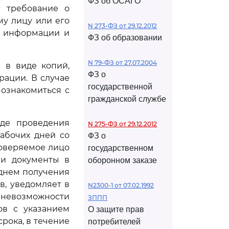
ФЗ об ОСАГО
е требование о
у лицу или его
N 273-ФЗ от 29.12.2012
и информации и
ФЗ об образовании
N 79-ФЗ от 27.07.2004
 в виде копий,
ФЗ о
рации. В случае
государственной
ознакомиться с
гражданской службе
оде проведения
N 275-ФЗ от 29.12.2012
абочих дней со
ФЗ о
роверяемое лицо
государственном
 и документы в
оборонном заказе
 днем получения
в, уведомляет в
N2300-1 от 07.02.1992
 невозможности
ЗППП
ов с указанием
О защите прав
срока, в течение
потребителей