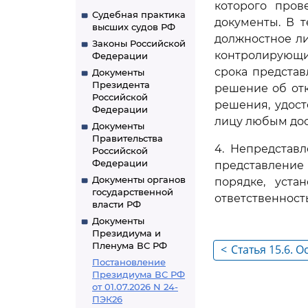
которого про
Судебная практика
документы. В 
высших судов РФ
должностное л
Законы Российской
контролирующи
Федерации
срока предста
Документы
Президента
решение об отк
Российской
решения, удос
Федерации
лицу любым до
Документы
Правительства
4. Непредстав
Российской
Федерации
представление
Документы органов
порядке, уста
государственной
ответственност
власти РФ
Документы
Президиума и
Пленума ВС РФ
<
Статья 15.6. 
Постановление
Президиума ВС РФ
от 01.07.2026 N 24-
ПЭК26