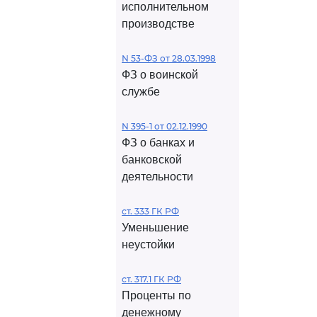
исполнительном
производстве
N 53-ФЗ от 28.03.1998
ФЗ о воинской
службе
N 395-1 от 02.12.1990
ФЗ о банках и
банковской
деятельности
ст. 333 ГК РФ
Уменьшение
неустойки
ст. 317.1 ГК РФ
Проценты по
денежному