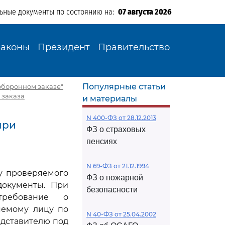
льные документы по состоянию на:
07 августа 2026
Законы
Президент
Правительство
Популярные статьи
 оборонном заказе"
 заказа
и материалы
N 400-ФЗ от 28.12.2013
при
ФЗ о страховых
пенсиях
N 69-ФЗ от 21.12.1994
 у проверяемого
ФЗ о пожарной
окументы. При
безопасности
требование о
яемому лицу по
N 40-ФЗ от 25.04.2002
едставителю под