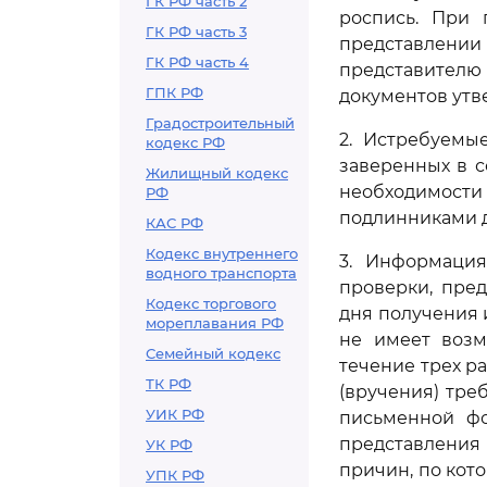
ГК РФ часть 2
роспись. При 
ГК РФ часть 3
представлении
ГК РФ часть 4
представителю
ГПК РФ
документов ут
Градостроительный
2. Истребуемы
кодекс РФ
заверенных в с
Жилищный кодекс
необходимости
РФ
подлинниками 
КАС РФ
Кодекс внутреннего
3. Информация
водного транспорта
проверки, пре
Кодекс торгового
дня получения 
мореплавания РФ
не имеет возм
Семейный кодекс
течение трех р
ТК РФ
(вручения) тре
УИК РФ
письменной фо
представления
УК РФ
причин, по кото
УПК РФ