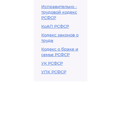
Исправительно -
трудовой кодекс
РСФСР
КоАП РСФСР
Кодекс законов о
труде
Кодекс о браке и
семье РСФСР
УК РСФСР
УПК РСФСР