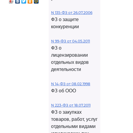
я (надзора) в
 оборонного
N 135-ФЗ от 26.07.2006
ФЗ о защите
конкуренции
N 99-ФЗ от 04.05.2011
ФЗ о
лицензировании
отдельных видов
деятельности
N 14-ФЗ от 08.02.1998
ФЗ об ООО
N 223-ФЗ от 18.07.2011
ФЗ о закупках
товаров, работ, услуг
отдельными видами