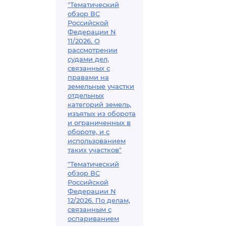
"Тематический
обзор ВС
Российской
Федерации N
11/2026. О
рассмотрении
судами дел,
связанных с
правами на
земельные участки
отдельных
категорий земель,
изъятых из оборота
и ограниченных в
обороте, и с
использованием
таких участков"
"Тематический
обзор ВС
Российской
Федерации N
12/2026. По делам,
связанным с
оспариванием