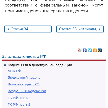
соответствии с федеральным законом могут
принимать денежные средства в депозит.
<
Статья 34.
Статья 35. Филиалы,
>
Объявление
представительства
должников
и дочерние
несостоятельными
организации
(банкротами) и
кредитной
Законодательство РФ
погашение
организации на
Кодексы РФ в действующей редакции
задолженности
территории
АПК РФ
иностранного
Бюджетный кодекс
государства
Водный кодекс РФ
Воздушный кодекс РФ
ГК РФ часть 1
ГК РФ часть 2