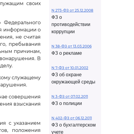
служащим своих
N 273-ФЗ от 25.12.2008
ФЗ о
 Федерального
противодействии
ия информации о
коррупции
ния, не считая
го, пребывания
N 38-ФЗ от 13.03.2006
ельным причинам,
ФЗ о рекламе
авонарушения. В
делу.
N 7-ФЗ от 10.01.2002
ФЗ об охране
скому служащему
окружающей среды
нарушения.
учае совершения
N 3-ФЗ от 07.02.2011
ФЗ о полиции
ения взыскания
N 402-ФЗ от 06.12.2011
ия с указанием
ФЗ о бухгалтерском
тов, положения
учете