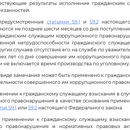
ествующие результаты исполнения гражданским 
язанностей.
 предусмотренные
статьями 59.1
и
59.2
настоящего
яются не позднее шести месяцев со дня поступлен
ажданским служащим коррупционного правонаруше
енной нетрудоспособности гражданского служаще
других случаев отсутствия его на службе по уважит
рех лет со дня совершения им коррупционного пр
и не включается время производства по уголовному 
 в виде замечания может быть применено к граждан
тельности совершенного им коррупционного право
именении к гражданскому служащему взыскания в сл
ного правонарушения в качестве основания примен
тья 59.1
или
59.2
настоящего Федерального закона.
 о применении к гражданскому служащему взыскан
о правонарушения и нормативных правовых ак