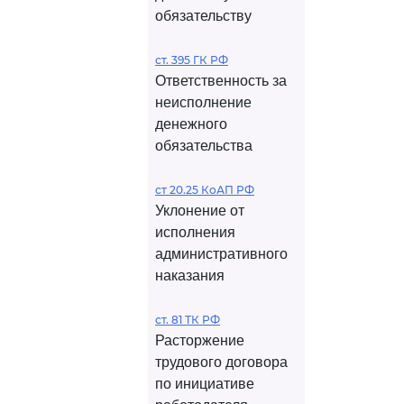
обязательству
ст. 395 ГК РФ
Ответственность за
неисполнение
денежного
обязательства
ст 20.25 КоАП РФ
Уклонение от
исполнения
административного
наказания
ст. 81 ТК РФ
Расторжение
трудового договора
по инициативе