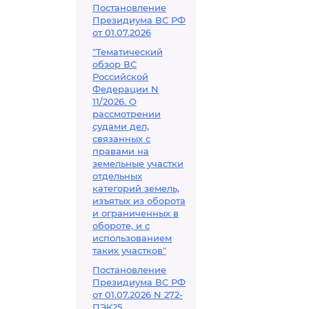
Постановление
Президиума ВС РФ
от 01.07.2026
"Тематический
обзор ВС
Российской
Федерации N
11/2026. О
рассмотрении
судами дел,
связанных с
правами на
земельные участки
отдельных
категорий земель,
изъятых из оборота
и ограниченных в
обороте, и с
использованием
таких участков"
Постановление
Президиума ВС РФ
от 01.07.2026 N 272-
ПЭК25