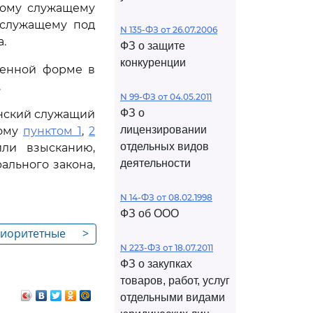
кому служащему
 служащему под
N 135-ФЗ от 26.07.2006
а.
ФЗ о защите
конкуренции
менной форме в
.
N 99-ФЗ от 04.05.2011
ФЗ о
анский служащий
лицензировании
ному
пунктом 1
,
2
отдельных видов
ли взысканию,
деятельности
ального закона,
N 14-ФЗ от 08.02.1998
ФЗ об ООО
риоритетные
>
N 223-ФЗ от 18.07.2011
ния кадрового
ФЗ о закупках
жбы
товаров, работ, услуг
отдельными видами