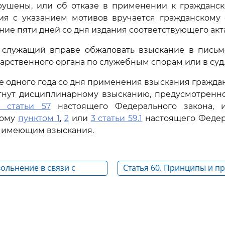
рушены, или об отказе в применении к гражданс
ния с указанием мотивов вручается гражданскому
ние пяти дней со дня издания соответствующего акт
й служащий вправе обжаловать взыскание в пись
арственного органа по служебным спорам или в суд
ние одного года со дня применения взыскания гражд
гнут дисциплинарному взысканию, предусмотрен
1 статьи 57
настоящего Федерального закона, и
ному
пунктом 1
,
2
или
3 статьи 59.1
настоящего Федер
е имеющим взыскания.
вольнение в связи с
Статья 60. Принципы и п
рия
направления формирова
состава гражданской слу