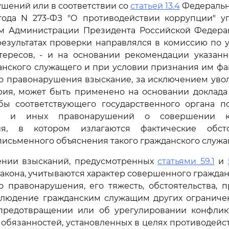
шений или в соответствии со
статьей 13.4
Федерально
года N 273-ФЗ "О противодействии коррупции" 
м Администрации Президента Российской Федераци
результатах проверки направлялся в комиссию по
тересов, - и на основании рекомендации указанн
анского служащего и при условии признания им ф
о правонарушения взыскание, за исключением увол
ерия, может быть применено на основании доклада
бы соответствующего государственного органа п
ых и иных правонарушений о совершении ко
ия, в котором излагаются фактические обсто
письменного объяснения такого гражданского служа
ении взысканий, предусмотренных
статьями 59.1
и
акона, учитываются характер совершенного гражд
 правонарушения, его тяжесть, обстоятельства, 
блюдение гражданским служащим других ограничен
предотвращении или об урегулировании конфлик
обязанностей, установленных в целях противодейс