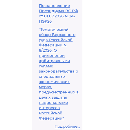
Постановление
Президиума ВС РФ
от 01.07.2026 N 24-
ПЭК26
"Тематический
обзор Верховного
суда Российской
Федерации N
8/2026. О
применении
арбитражными
судами
законодательства о
специальных
экономических
мерах,
предусмотренных в
целях защиты
национальных
интересов
Российской
Федерации"
Подробнее...