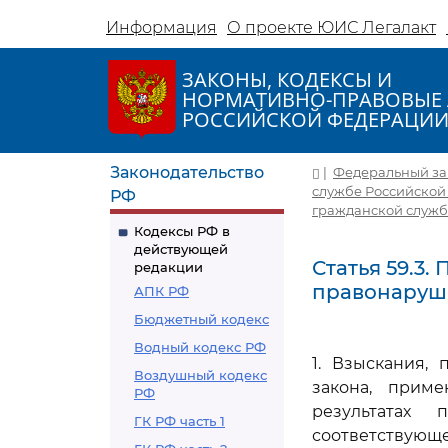
Информация
О проекте ЮИС Легалакт
ЗАКОНЫ, КОДЕКСЫ И
НОРМАТИВНО-ПРАВОВЫЕ 
РОССИЙСКОЙ ФЕДЕРАЦИ
Законодательство
|
Федеральный зако
службе Российской
РФ
гражданской служб
Кодексы РФ в
действующей
Статья 59.3
редакции
правонаруш
АПК РФ
Бюджетный кодекс
Водный кодекс РФ
1. Взыскания,
Воздушный кодекс
закона, прим
РФ
результатах 
ГК РФ часть 1
соответствующ