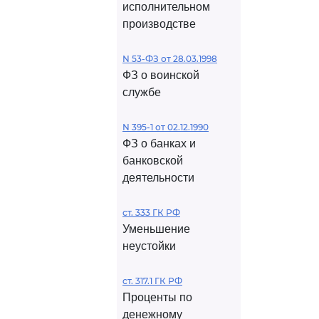
исполнительном
производстве
N 53-ФЗ от 28.03.1998
ФЗ о воинской
службе
N 395-1 от 02.12.1990
ФЗ о банках и
банковской
деятельности
ст. 333 ГК РФ
Уменьшение
неустойки
ст. 317.1 ГК РФ
Проценты по
денежному