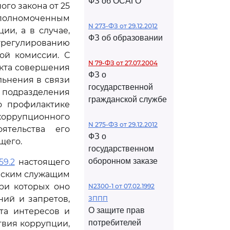
ФЗ об ОСАГО
го закона от 25
уполномоченным
N 273-ФЗ от 29.12.2012
и, а в случае,
ФЗ об образовании
 урегулированию
ой комиссии. С
N 79-ФЗ от 27.07.2004
акта совершения
ФЗ о
ьнения в связи
государственной
 подразделения
гражданской службе
о профилактике
ррупционного
N 275-ФЗ от 29.12.2012
ятельства его
ФЗ о
щего.
государственном
оборонном заказе
59.2
настоящего
анским служащим
при которых оно
N2300-1 от 07.02.1992
ий и запретов,
ЗППП
О защите прав
та интересов и
потребителей
твия коррупции,