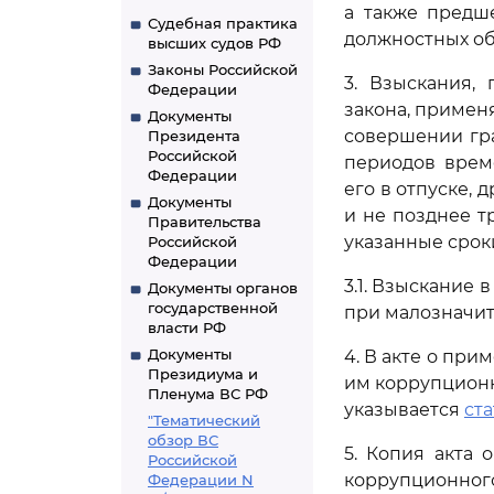
а также предш
Судебная практика
должностных об
высших судов РФ
Законы Российской
3. Взыскания,
Федерации
закона, примен
Документы
совершении гр
Президента
Российской
периодов врем
Федерации
его в отпуске, 
Документы
и не позднее т
Правительства
указанные срок
Российской
Федерации
3.1. Взыскание
Документы органов
государственной
при малозначи
власти РФ
Документы
4. В акте о пр
Президиума и
им коррупцион
Пленума ВС РФ
указывается
ста
"Тематический
обзор ВС
5. Копия акта
Российской
коррупционног
Федерации N