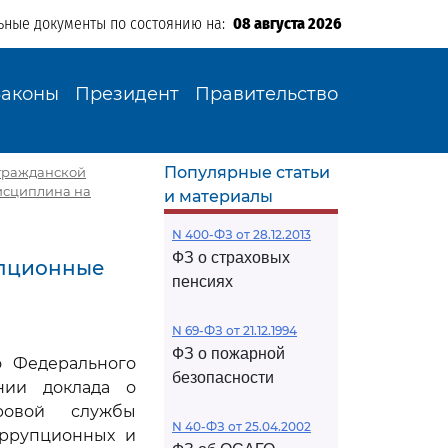
ьные документы по состоянию на:
08 августа 2026
Законы
Президент
Правительство
Популярные статьи
й гражданской
дисциплина на
и материалы
N 400-ФЗ от 28.12.2013
ФЗ о страховых
упционные
пенсиях
N 69-ФЗ от 21.12.1994
ФЗ о пожарной
 Федерального
безопасности
нии доклада о
дровой службы
N 40-ФЗ от 25.04.2002
оррупционных и