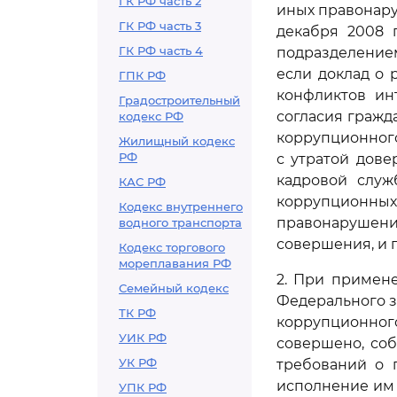
ГК РФ часть 2
иных правонару
ГК РФ часть 3
декабря 2008 
ГК РФ часть 4
подразделение
если доклад о 
ГПК РФ
конфликтов ин
Градостроительный
согласия гражд
кодекс РФ
коррупционног
Жилищный кодекс
РФ
с утратой дов
кадровой служ
КАС РФ
коррупционн
Кодекс внутреннего
правонарушен
водного транспорта
совершения, и 
Кодекс торгового
мореплавания РФ
2. При примен
Семейный кодекс
Федерального з
ТК РФ
коррупционного
УИК РФ
совершено, со
УК РФ
требований о 
исполнение им 
УПК РФ