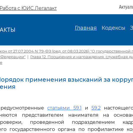
Актуал
Работа с ЮИС Легалакт
Главная
Кодексы
АКТЫ
И
н от 27.07.2004 N 79-ФЗ (ред. от 08.03.2026) "О государственно
 Федерации"
|
Глава 12. Поощрения и награждения. служебная 
е
. Порядок применения взысканий за корр
ения
 предусмотренные
статьями 59.1
и
59.2
настоящего
еняются представителем нанимателя на основа
проверки, проведенной подразделением ка
его государственного органа по профилактике к