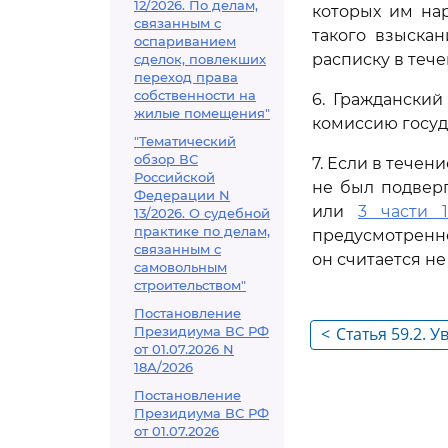
12/2026. По делам,
которых им на
связанным с
такого взыска
оспариванием
расписку в тече
сделок, повлекших
переход права
собственности на
6. Граждански
жилые помещения"
комиссию госуд
"Тематический
обзор ВС
7. Если в тече
Российской
не был подвер
Федерации N
или
3 части 
13/2026. О судебной
практике по делам,
предусмотрен
связанным с
он считается н
самовольным
строительством"
Постановление
Президиума ВС РФ
<
Статья 59.2. У
от 01.07.2026 N
утратой дове
18А/2026
Постановление
Президиума ВС РФ
от 01.07.2026