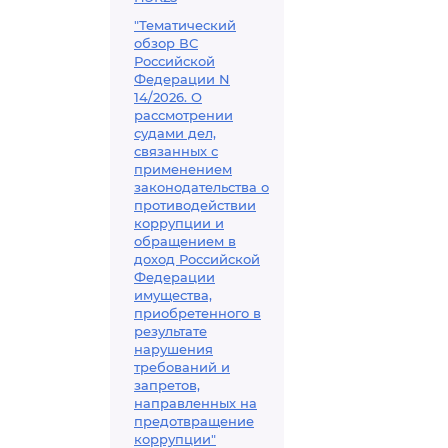
"Тематический
обзор ВС
Российской
Федерации N
14/2026. О
рассмотрении
судами дел,
связанных с
применением
законодательства о
противодействии
коррупции и
обращением в
доход Российской
Федерации
имущества,
приобретенного в
результате
нарушения
требований и
запретов,
направленных на
предотвращение
коррупции"