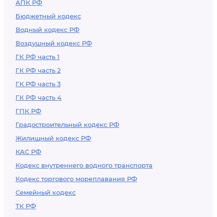
АПК РФ
функционирования
Бюджетный кодекс
электронной
Водный кодекс РФ
площадки для
Воздушный кодекс РФ
целей
осуществления
ГК РФ часть 1
конкурентной
ГК РФ часть 2
закупки,
ГК РФ часть 3
участниками
ГК РФ часть 4
которой могут быть
ГПК РФ
только субъекты
Градостроительный кодекс РФ
малого и среднего
Жилищный кодекс РФ
предпринимательства
КАС РФ
Кодекс внутреннего водного транспорта
Кодекс торгового мореплавания РФ
Семейный кодекс
ТК РФ