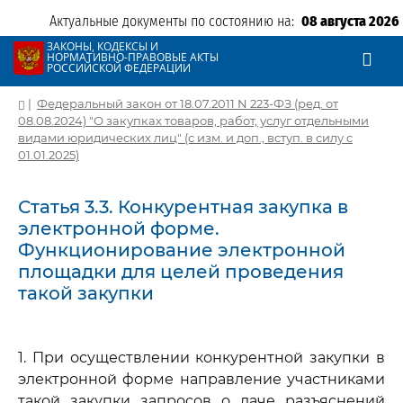
Актуальные документы по состоянию на:
08 августа 2026
ЗАКОНЫ, КОДЕКСЫ И
НОРМАТИВНО-ПРАВОВЫЕ АКТЫ
РОССИЙСКОЙ ФЕДЕРАЦИИ
|
Федеральный закон от 18.07.2011 N 223-ФЗ (ред. от
08.08.2024) "О закупках товаров, работ, услуг отдельными
видами юридических лиц" (с изм. и доп., вступ. в силу с
01.01.2025)
Статья 3.3. Конкурентная закупка в
электронной форме.
Функционирование электронной
площадки для целей проведения
такой закупки
1. При осуществлении конкурентной закупки в
электронной форме направление участниками
такой закупки запросов о даче разъяснений