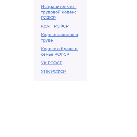
Исправительно -
трудовой кодекс
РСФСР
КоАП РСФСР
Кодекс законов о
труде
Кодекс о браке и
семье РСФСР
УК РСФСР
УПК РСФСР