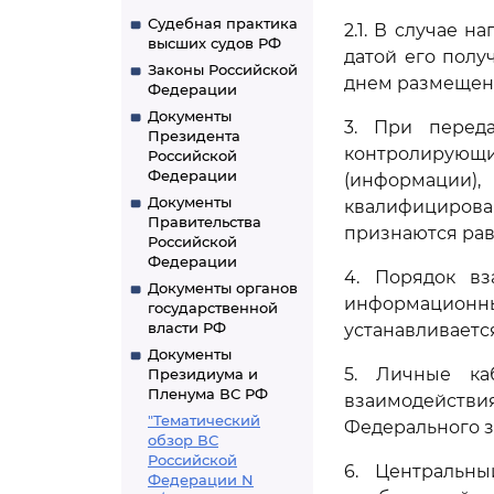
Судебная практика
2.1. В случае 
высших судов РФ
датой его пол
Законы Российской
днем размещени
Федерации
Документы
3. При перед
Президента
контролирующи
Российской
Федерации
(информации)
Документы
квалифициров
Правительства
признаются ра
Российской
Федерации
4. Порядок в
Документы органов
информацион
государственной
власти РФ
устанавливаетс
Документы
5. Личные ка
Президиума и
Пленума ВС РФ
взаимодейств
"Тематический
Федерального з
обзор ВС
Российской
6. Центральн
Федерации N