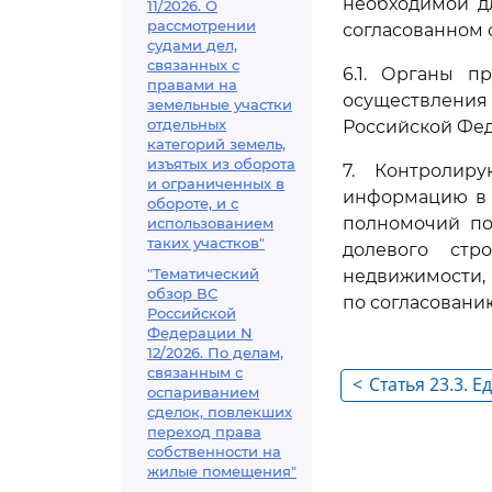
необходимой д
11/2026. О
рассмотрении
согласованном 
судами дел,
связанных с
6.1. Органы п
правами на
осуществления 
земельные участки
отдельных
Российской Фе
категорий земель,
изъятых из оборота
7. Контролир
и ограниченных в
информацию в 
обороте, и с
полномочий по
использованием
таких участков"
долевого стр
"Тематический
недвижимости,
обзор ВС
по согласовани
Российской
Федерации N
12/2026. По делам,
связанным с
<
Статья 23.3.
оспариванием
система жили
сделок, повлекших
переход права
собственности на
жилые помещения"