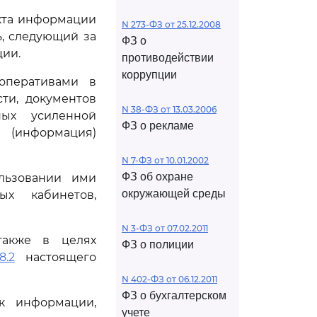
екта информации
N 273-ФЗ от 25.12.2008
, следующий за
ФЗ о
ции.
противодействии
коррупции
оперативами в
ти, документов
N 38-ФЗ от 13.03.2006
ных усиленной
ФЗ о рекламе
 (информация)
N 7-ФЗ от 10.01.2002
ФЗ об охране
льзовании ими
окружающей среды
х кабинетов,
N 3-ФЗ от 07.02.2011
также в целях
ФЗ о полиции
8.2
настоящего
N 402-ФЗ от 06.12.2011
ФЗ о бухгалтерском
к информации,
учете