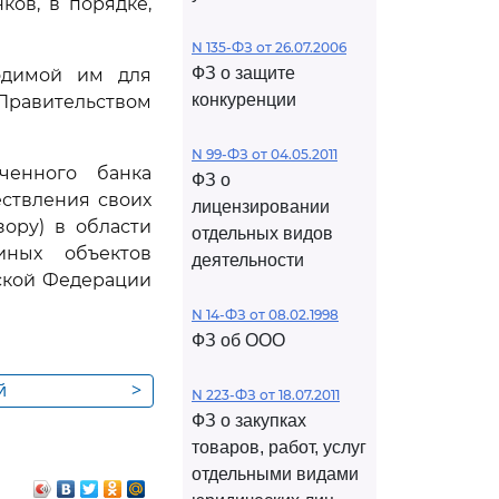
ов, в порядке,
N 135-ФЗ от 26.07.2006
ФЗ о защите
ходимой им для
конкуренции
 Правительством
N 99-ФЗ от 04.05.2011
ченного банка
ФЗ о
ствления своих
лицензировании
ору) в области
отдельных видов
иных объектов
деятельности
ской Федерации
N 14-ФЗ от 08.02.1998
ФЗ об ООО
й
>
N 223-ФЗ от 18.07.2011
 (надзор) в
ФЗ о закупках
ельства
товаров, работ, услуг
 (или) иных
отдельными видами