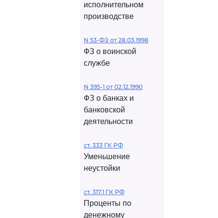
исполнительном
производстве
N 53-ФЗ от 28.03.1998
ФЗ о воинской
службе
N 395-1 от 02.12.1990
ФЗ о банках и
банковской
деятельности
ст. 333 ГК РФ
Уменьшение
неустойки
ст. 317.1 ГК РФ
Проценты по
денежному