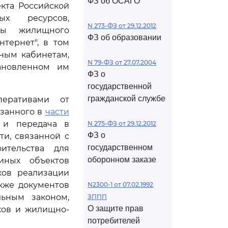
ФЗ об ОСАГО
кта Российской
ых ресурсов,
N 273-ФЗ от 29.12.2012
мы жилищного
ФЗ об образовании
тернет", в том
ным кабинетам,
N 79-ФЗ от 27.07.2004
ановленном им
ФЗ о
государственной
гражданской службе
перативами от
азанного в
части
 и передача в
N 275-ФЗ от 29.12.2012
ФЗ о
и, связанной с
государственном
ительства для
оборонном заказе
иных объектов
ков реализации
акже документов
N2300-1 от 07.02.1992
льным законом,
ЗППП
О защите прав
ков и жилищно-
потребителей