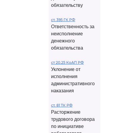
обязательству
ст. 395 ГК РФ
Ответственность за
неисполнение
денежного
обязательства
ст 20.25 КоАП РФ
Уклонение от
исполнения
административного
наказания
ст. 81 ТК РФ
Расторжение
трудового договора
по инициативе