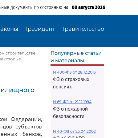
ьные документы по состоянию на:
08 августа 2026
Законы
Президент
Правительство
Популярные статьи
вом строительстве
некоторые
и материалы
N 400-ФЗ от 28.12.2013
ФЗ о страховых
пенсиях
жилищного
N 69-ФЗ от 21.12.1994
ФЗ о пожарной
безопасности
кой Федерации,
ндов субъектов
N 40-ФЗ от 25.04.2002
енных банков,