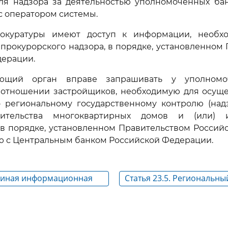
ля надзора за деятельностью уполномоченных банк
с оператором системы.
рокуратуры имеют доступ к информации, необ
прокурорского надзора, в порядке, установленном
дерации.
ующий орган вправе запрашивать у уполномо
отношении застройщиков, необходимую для осуще
 региональному государственному контролю (надз
оительства многоквартирных домов и (или) 
 в порядке, установленном Правительством Россий
ю с Центральным банком Российской Федерации.
 Единая информационная
Статья 23.5. Региональны
щного строительства
государственный контроль
области долевого строит
многоквартирных домов и