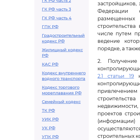
ГК РФ часть 2
застройщиков,
ГК РФ часть 3
Федерации о
ГК РФ часть 4
размещенных
строительства
ГПК РФ
числе путем п
Градостроительный
ведение кото
кодекс РФ
порядке, а так
Жилищный кодекс
РФ
2. Получение
КАС РФ
контролирующих
Кодекс внутреннего
2.1 статьи 19
н
водного транспорта
контролирующи
Кодекс торгового
привлечением
мореплавания РФ
строительств
Семейный кодекс
недвижимости,
ТК РФ
проектов строи
УИК РФ
(информации) 
УК РФ
осуществляютс
строительных к
УПК РФ