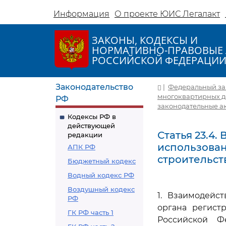
Информация
О проекте ЮИС Легалакт
ЗАКОНЫ, КОДЕКСЫ И
НОРМАТИВНО-ПРАВОВЫЕ 
РОССИЙСКОЙ ФЕДЕРАЦИ
Законодательство
|
Федеральный зако
многоквартирных д
РФ
законодательные а
Кодексы РФ в
действующей
Статья 23.4
редакции
использова
АПК РФ
строительст
Бюджетный кодекс
Водный кодекс РФ
Воздушный кодекс
1. Взаимодейс
РФ
органа регист
ГК РФ часть 1
Российской Ф