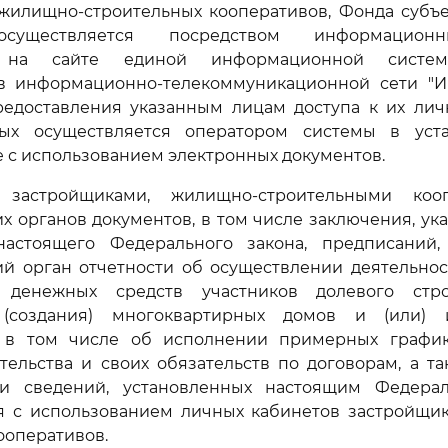
 жилищно-строительных кооперативов, Фонда субъе
существляется посредством информационн
 на сайте единой информационной систе
 в информационно-телекоммуникационной сети "Ин
редоставления указанным лицам доступа к их лич
рых осуществляется оператором системы в уст
же с использованием электронных документов.
 застройщиками, жилищно-строительными коо
 органов документов, в том числе заключения, ук
астоящего Федерального закона, предписаний,
й орган отчетности об осуществлении деятельност
 денежных средств участников долевого стро
а (создания) многоквартирных домов и (или) 
 в том числе об исполнении примерных графи
тельства и своих обязательств по договорам, а т
и сведений, установленных настоящим Федера
я с использованием личных кабинетов застройщи
ооперативов.