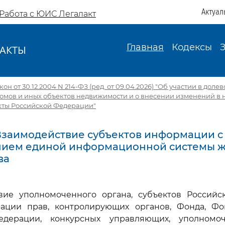
Актуал
Работа с ЮИС Легалакт
Главная
Кодексы
АКТЫ
И
н от 30.12.2004 N 214-ФЗ (ред. от 09.04.2026) "Об участии в доле
омов и иных объектов недвижимости и о внесении изменений в 
кты Российской Федерации"
. Взаимодействие субъектов информации с
нием единой информационной системы 
ва
твие уполномоченного органа, субъектов Российс
рации прав, контролирующих органов, Фонда, Фо
едерации, конкурсных управляющих, уполномоч